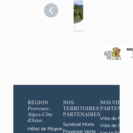
puis
écart
Hautes-
Alpes
de
>
Châte
Val
auneu
Buëch-
f
Méouge
RÉGION
NOS
NOS VILLES
Provence-
TERRITOIRES
PARTENAIR
Alpes-Côte
PARTENAIRES
Ville de Nice
d'Azur
Syndicat Mixte
Ville de l'Isle-
Hôtel de Région
Provence Verte
sur-la-Sorgue