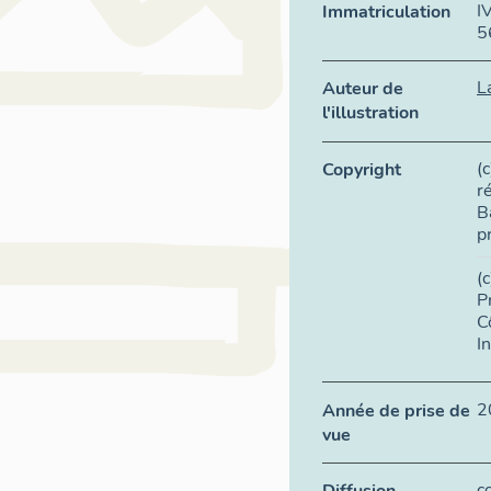
I
Immatriculation
5
L
Auteur de
l'illustration
(
Copyright
r
B
p
(
P
C
I
2
Année de prise de
vue
c