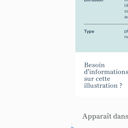
Diffusion
l
s
a
p
Type
n
Besoin
d'information
sur cette
illustration ?
Apparaît dans