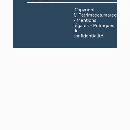
Copyright
©
Patrimages.maregionsud
-
Mentions
légales
-
Politiques
de
confidentialité