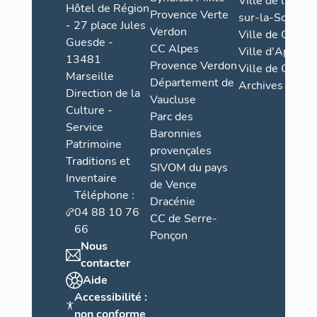
Ville de l'Isle-
Hôtel de Région
Provence Verte
sur-la-Sorgue
- 27 place Jules
Verdon
Ville de Grasse
Guesde -
CC Alpes
Ville d'Apt
13481
Provence Verdon
Ville de Cannes
Marseille
Département de
Archives
Direction de la
Vaucluse
Culture -
Parc des
Service
Baronnies
Patrimoine
provençales
Traditions et
SIVOM du pays
Inventaire
de Vence
Téléphone :
Dracénie
04 88 10 76
CC de Serre-
66
Ponçon
Nous
contacter
Aide
Accessibilité :
non conforme