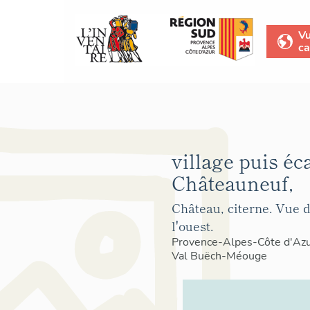
V
ca
village puis éc
Châteauneuf,
Château, citerne. Vue 
l'ouest.
Provence-Alpes-Côte d'Az
Val Buëch-Méouge