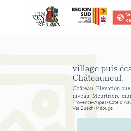
V
ca
village puis éc
Châteauneuf,
Château. Elévation oue
niveau. Meurtrière mur
Provence-Alpes-Côte d'Az
Val Buëch-Méouge