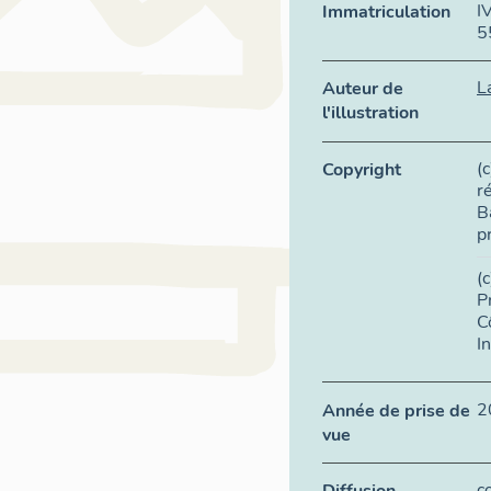
I
Immatriculation
5
L
Auteur de
l'illustration
(
Copyright
r
B
p
(
P
C
I
2
Année de prise de
vue
c