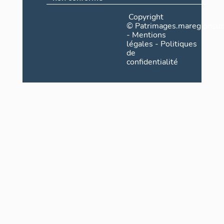
Copyright
©
Patrimages.maregionsud
-
Mentions
légales
-
Politiques
de
confidentialité