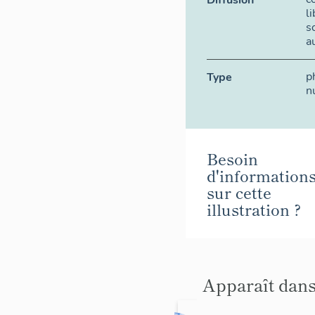
Diffusion
l
s
a
p
Type
n
Besoin
d'information
sur cette
illustration ?
Apparaît dans