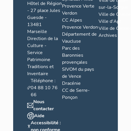
Ville de l'Isle-
Hôtel de Région
Provence Verte
sur-la-Sorgue
- 27 place Jules
Verdon
Ville de Grasse
Guesde -
CC Alpes
Ville d'Apt
13481
Provence Verdon
Ville de Cannes
Marseille
Département de
Archives
Direction de la
Vaucluse
Culture -
Parc des
Service
Baronnies
Patrimoine
provençales
Traditions et
SIVOM du pays
Inventaire
de Vence
Téléphone :
Dracénie
04 88 10 76
CC de Serre-
66
Ponçon
Nous
contacter
Aide
Accessibilité :
non conforme