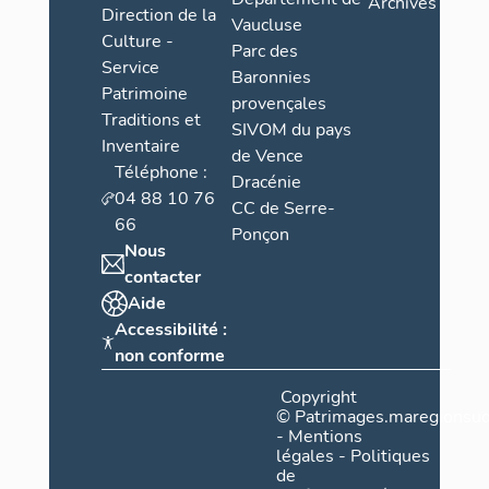
Archives
Direction de la
Vaucluse
Culture -
Parc des
Service
Baronnies
Patrimoine
provençales
Traditions et
SIVOM du pays
Inventaire
de Vence
Téléphone :
Dracénie
04 88 10 76
CC de Serre-
66
Ponçon
Nous
contacter
Aide
Accessibilité :
non conforme
Copyright
©
Patrimages.maregionsud
-
Mentions
légales
-
Politiques
de