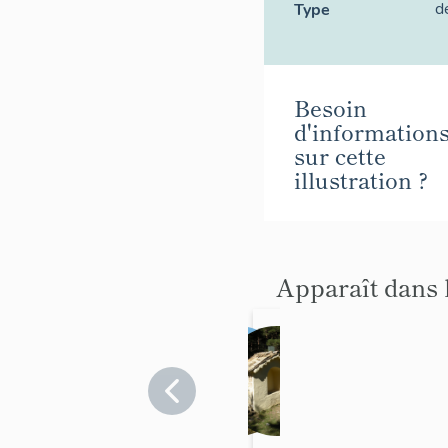
d
Type
Besoin
d'information
sur cette
illustration ?
Apparaît dans 
chapell
oratoire
e Saint-
Saint-
Jean-
Alpes-
Jeannet
Alpes-
de-
de-
du-
Haute-
Haute-
Désert