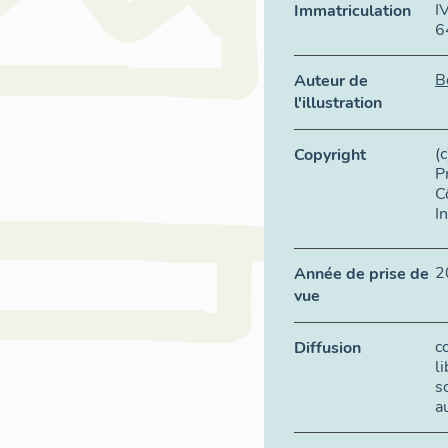
I
Immatriculation
6
B
Auteur de
l'illustration
(
Copyright
P
C
I
2
Année de prise de
vue
c
Diffusion
l
s
a