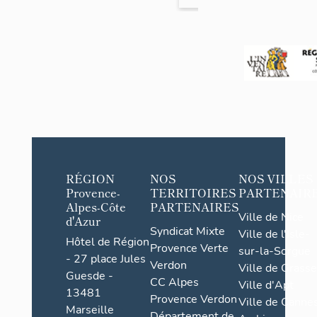
Provence
Provence
>
>
Entrevaux
Entrevaux
RÉGION
NOS
NOS VILLES
Provence-
TERRITOIRES
PARTENAIR
Alpes-Côte
PARTENAIRES
Ville de Nice
d'Azur
Syndicat Mixte
Ville de l'Isle-
Hôtel de Région
Provence Verte
sur-la-Sorgue
- 27 place Jules
Verdon
Ville de Grasse
Guesde -
CC Alpes
Ville d'Apt
13481
Provence Verdon
Ville de Cannes
Marseille
Département de