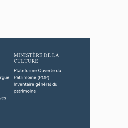
MINISTÈRE DE LA
CULTURE
Plateforme Ouverte du
orgue
Patrimoine (POP)
Inventaire général du
patrimoine
ives