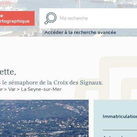
ue
rtographique
Accéder à la recherche avancée
ette,
s le sémaphore de la Croix des Signaux.
ur
>
Var
>
La Seyne-sur-Mer
Immatriculatio