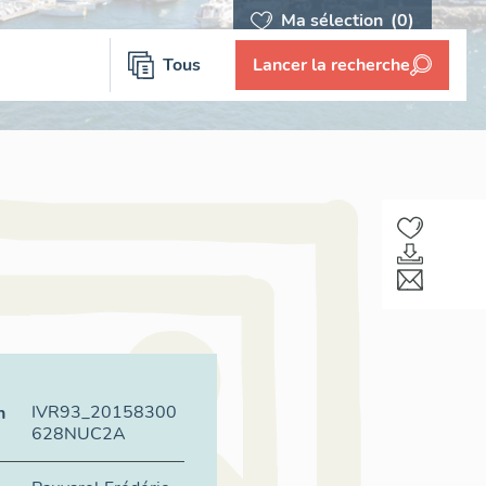
Ma sélection
(0)
Tous
Lancer la recherche
IVR93_20158300
n
628NUC2A