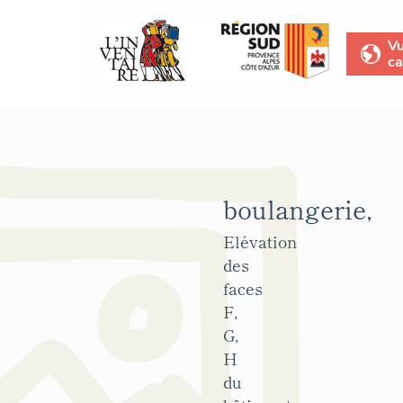
V
ca
boulangerie,
Elévation
des
faces
F,
G,
H
du