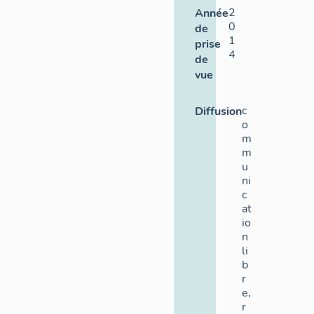
2
Année
0
de
1
prise
4
de
vue
c
Diffusion
o
m
m
u
ni
c
at
io
n
li
b
r
e,
r