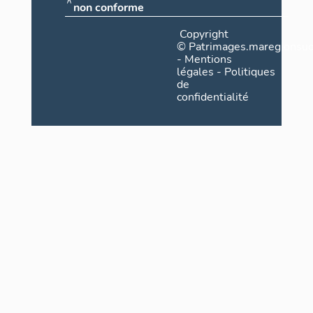
non conforme
Copyright
©
Patrimages.maregionsud
-
Mentions
légales
-
Politiques
de
confidentialité