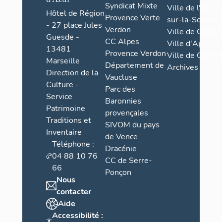
Syndicat Mixte
Ville de l'Isle-
Hôtel de Région
Provence Verte
sur-la-Sorgue
- 27 place Jules
Verdon
Ville de Grasse
Guesde -
CC Alpes
Ville d'Apt
13481
Provence Verdon
Ville de Cannes
Marseille
Département de
Archives
Direction de la
Vaucluse
Culture -
Parc des
Service
Baronnies
Patrimoine
provençales
Traditions et
SIVOM du pays
Inventaire
de Vence
Téléphone :
Dracénie
04 88 10 76
CC de Serre-
66
Ponçon
Nous
contacter
Aide
Accessibilité :