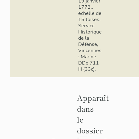
19 janvier
1772,,
échelle de
15 toises.
Service
Historique
de la
Défense,
Vincennes
: Marine
DDe 711
III (33c).
Apparaît
dans
le
dossier