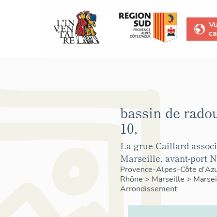
V
ca
bassin de rado
10,
La grue Caillard associ
Marseille, avant-port N
Provence-Alpes-Côte d'Az
Rhône
>
Marseille
>
Marsei
Arrondissement