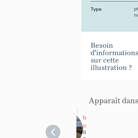
p
Type
n
Besoin
d'information
sur cette
illustration ?
Apparaît dans
bassin de
radoub dit
forme 10
Bouches-du-