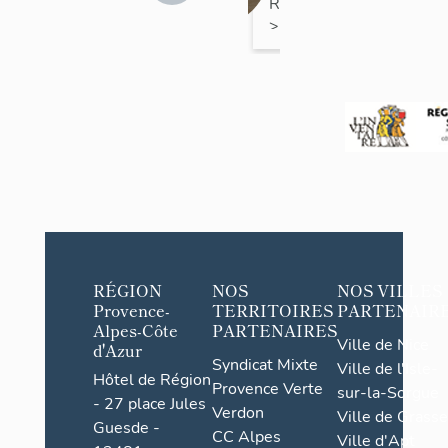
Rhône
>
Marseille
>
Marseille 16e
Arrondissement
RÉGION
NOS
NOS VILLES
Provence-
TERRITOIRES
PARTENAIR
Alpes-Côte
PARTENAIRES
Ville de Nice
d'Azur
Syndicat Mixte
Ville de l'Isle-
Hôtel de Région
Provence Verte
sur-la-Sorgue
- 27 place Jules
Verdon
Ville de Grasse
Guesde -
CC Alpes
Ville d'Apt