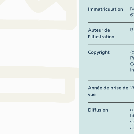
I
Immatriculation
6
B
Auteur de
l'illustration
(
Copyright
P
C
I
2
Année de prise de
vue
c
Diffusion
l
s
a