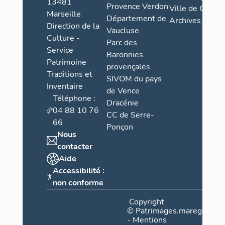
13481
Provence Verdon
Ville de Cannes
Marseille
Département de
Archives
Direction de la
Vaucluse
Culture -
Parc des
Service
Baronnies
Patrimoine
provençales
Traditions et
SIVOM du pays
Inventaire
de Vence
Téléphone :
Dracénie
04 88 10 76
CC de Serre-
66
Ponçon
Nous
contacter
Aide
Accessibilité :
non conforme
Copyright
©
Patrimages.maregionsud
-
Mentions