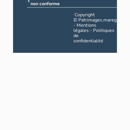
non conforme
Copyright
©
Patrimages.maregionsud
-
Mentions
légales
-
Politiques
de
confidentialité