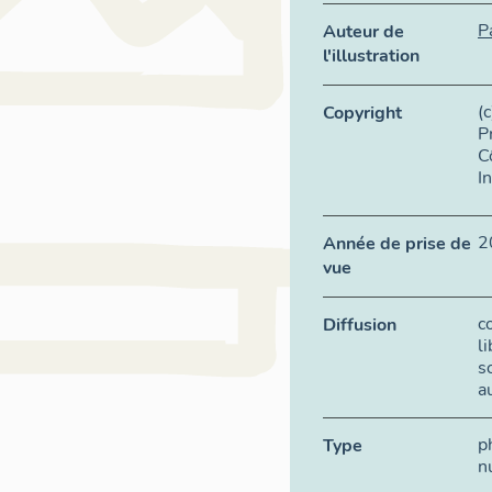
P
Auteur de
l'illustration
(
Copyright
P
C
I
2
Année de prise de
vue
c
Diffusion
l
s
a
p
Type
n