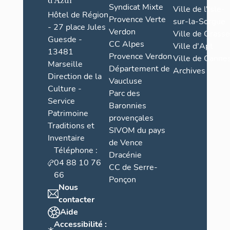
Syndicat Mixte
Ville de l'Isle-
Hôtel de Région
Provence Verte
sur-la-Sorgue
- 27 place Jules
Verdon
Ville de Grasse
Guesde -
CC Alpes
Ville d'Apt
13481
Provence Verdon
Ville de Cannes
Marseille
Département de
Archives
Direction de la
Vaucluse
Culture -
Parc des
Service
Baronnies
Patrimoine
provençales
Traditions et
SIVOM du pays
Inventaire
de Vence
Téléphone :
Dracénie
04 88 10 76
CC de Serre-
66
Ponçon
Nous
contacter
Aide
Accessibilité :