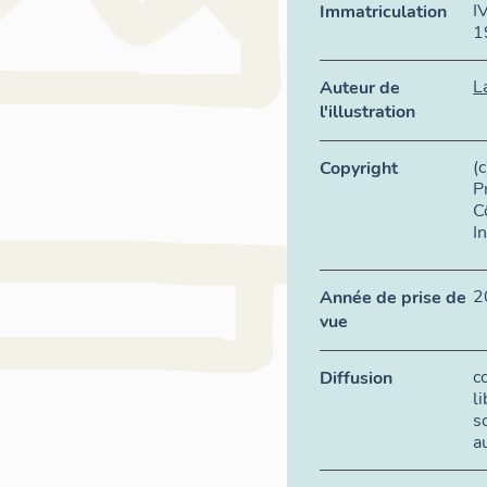
I
Immatriculation
1
L
Auteur de
l'illustration
(
Copyright
P
C
I
2
Année de prise de
vue
c
Diffusion
l
s
a