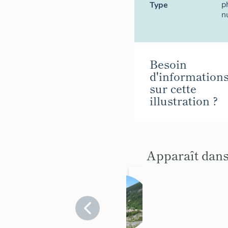
p
Type
n
Besoin
d'information
sur cette
illustration ?
Apparaît dans
présent
ation
de la
Alpes-
de-
commu