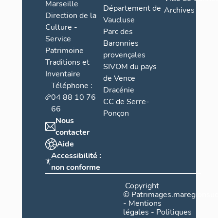
Marseille
Département de
Archives
Direction de la
Vaucluse
Culture -
Parc des
Service
Baronnies
Patrimoine
provençales
Traditions et
SIVOM du pays
Inventaire
de Vence
Téléphone :
Dracénie
04 88 10 76
CC de Serre-
66
Ponçon
Nous
contacter
Aide
Accessibilité :
non conforme
Copyright
©
Patrimages.maregionsud
-
Mentions
légales
-
Politiques