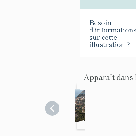
Besoin
d'information
sur cette
illustration ?
Apparaît dans 
fort
Pl
Faro
ac
n
Var
>
e
Var
Toulon
fo
rt
e