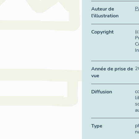
P
Auteur de
l'illustration
(
Copyright
P
C
I
2
Année de prise de
vue
c
Diffusion
l
s
a
p
Type
n