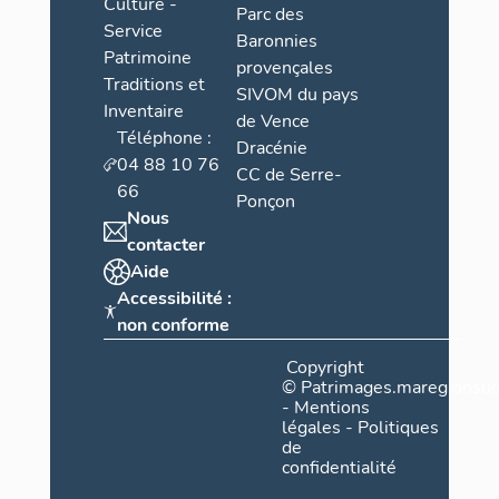
Culture -
Parc des
Service
Baronnies
Patrimoine
provençales
Traditions et
SIVOM du pays
Inventaire
de Vence
Téléphone :
Dracénie
04 88 10 76
CC de Serre-
66
Ponçon
Nous
contacter
Aide
Accessibilité :
non conforme
Copyright
©
Patrimages.maregionsud
-
Mentions
légales
-
Politiques
de
confidentialité