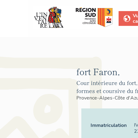
V
ca
fort Faron,
Cour intérieure du fort, 
formes et coursive du fr
Provence-Alpes-Côte d'Az
I
Immatriculation
2