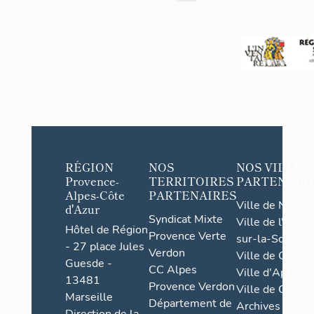
RÉGION
NOS
NOS VILLES
Provence-
TERRITOIRES
PARTENAIR
Alpes-Côte
PARTENAIRES
Ville de Nice
d'Azur
Syndicat Mixte
Ville de l'Isle-
Hôtel de Région
Provence Verte
sur-la-Sorgue
- 27 place Jules
Verdon
Ville de Grasse
Guesde -
CC Alpes
Ville d'Apt
13481
Provence Verdon
Ville de Cannes
Marseille
Département de
Archives