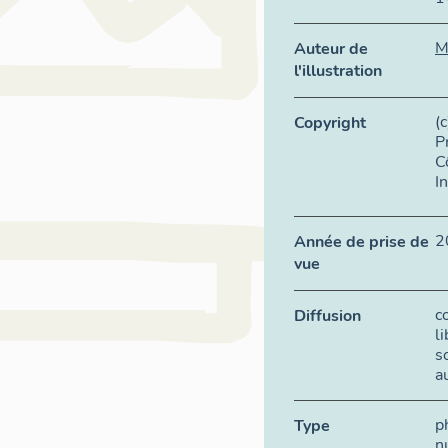
M
Auteur de
l'illustration
(
Copyright
P
C
I
2
Année de prise de
vue
c
Diffusion
l
s
a
p
Type
n