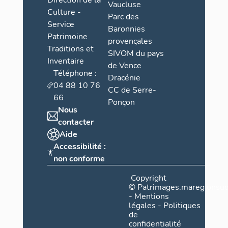
Direction de la
Vaucluse
Culture -
Parc des
Service
Baronnies
Patrimoine
provençales
Traditions et
SIVOM du pays
Inventaire
de Vence
Téléphone :
Dracénie
04 88 10 76
CC de Serre-
66
Ponçon
Nous
contacter
Aide
Accessibilité :
non conforme
Copyright
©
Patrimages.maregionsud
-
Mentions
légales
-
Politiques
de
confidentialité