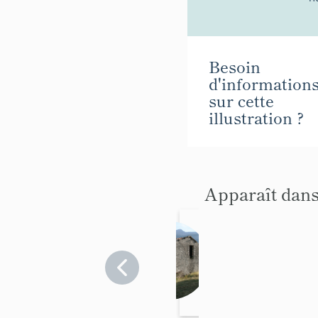
Besoin
d'information
sur cette
illustration ?
Apparaît dans
fermes
Alpes-
de-
Haute-
Provence
>
Blieux