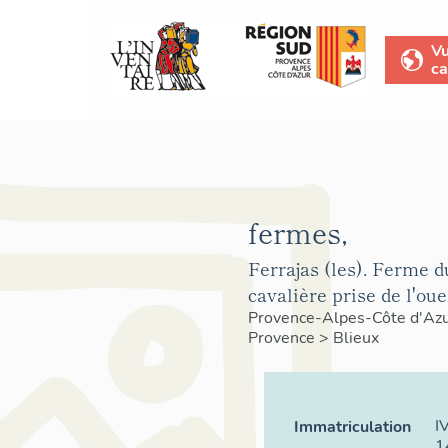
V
ca
fermes,
Ferrajas (les). Ferme d
cavalière prise de l'oue
Provence-Alpes-Côte d'Az
Provence
>
Blieux
I
Immatriculation
1