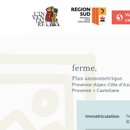
V
ca
ferme,
Plan axonometrique.
Provence-Alpes-Côte d'Az
Provence
>
Castellane
I
Immatriculation
8