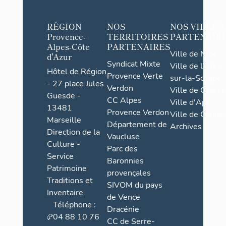
A
s
RÉGION
NOS
NOS VILLES
s
Provence-
TERRITOIRES
PARTENAIR
e
Alpes-Côte
PARTENAIRES
Ville de Nice
s
d'Azur
Syndicat Mixte
Ville de l'Isle-
,
Hôtel de Région
Provence Verte
sur-la-Sorgue
V
- 27 place Jules
Verdon
Ville de Grasse
e
Guesde -
CC Alpes
Ville d'Apt
r
13481
Provence Verdon
Ville de Cannes
Marseille
d
Département de
Archives
Direction de la
o
Vaucluse
Culture -
n
Parc des
Service
,
Baronnies
Patrimoine
V
provençales
Traditions et
SIVOM du pays
a
Inventaire
de Vence
ï
Téléphone :
Dracénie
r
04 88 10 76
CC de Serre-