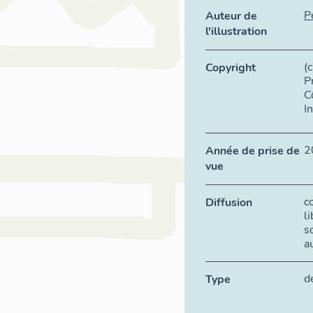
P
Auteur de
l'illustration
(
Copyright
P
C
I
2
Année de prise de
vue
c
Diffusion
l
s
a
d
Type