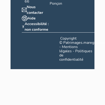
e
66
Ponçon
,
Nous
V
contacter
a
Aide
Accessibilité :
r
non conforme
Copyright
©
Patrimages.maregionsud
-
Mentions
légales
-
Politiques
de
confidentialité