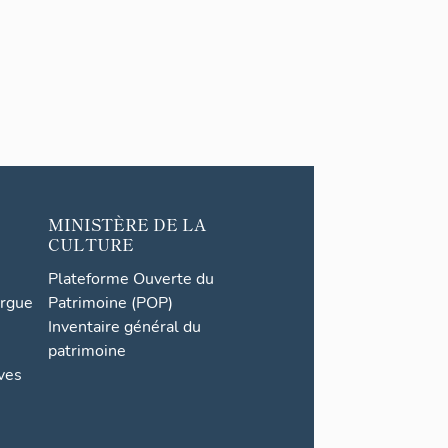
MINISTÈRE DE LA
CULTURE
Plateforme Ouverte du
orgue
Patrimoine (POP)
Inventaire général du
patrimoine
ives