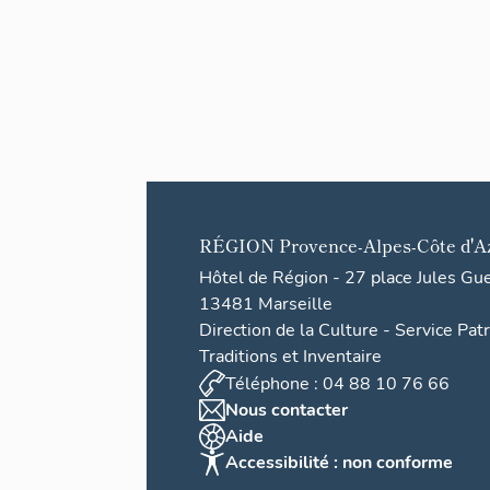
>
(ensem
Digne-
ble de
les-
Bains
trois
autorai
ls
ABH)
RÉGION
Provence-Alpes-Côte d'A
Hôtel de Région - 27 place Jules Gu
13481 Marseille
Direction de la Culture - Service Pat
Traditions et Inventaire
Téléphone : 04 88 10 76 66
Nous contacter
Aide
Accessibilité : non conforme