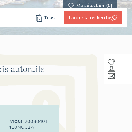
Ma sélection
(0)
Tous
Lancer la recherche
is autorails
IVR93_20080401
n
410NUC2A