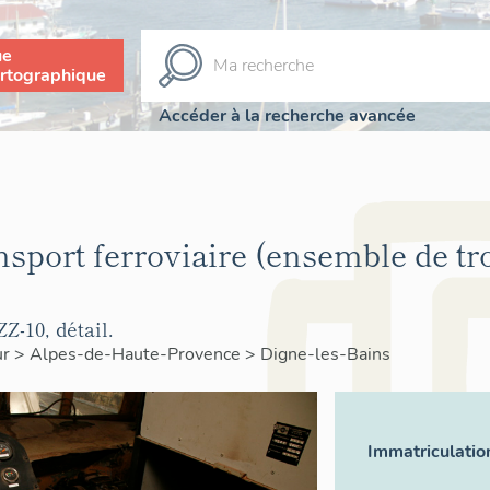
ue
rtographique
Accéder à la recherche avancée
nsport ferroviaire (ensemble de tro
Z-10, détail.
ur
>
Alpes-de-Haute-Provence
>
Digne-les-Bains
Immatriculatio