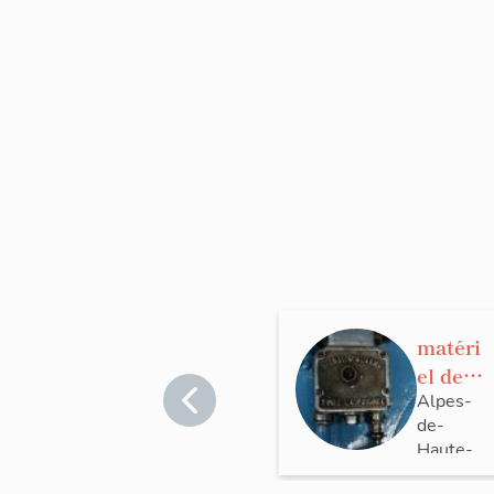
matéri
el de
transp
Alpes-
de-
ort
Haute-
ferrovi
Provence
aire