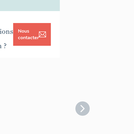
ions
Nous
contacter
n ?