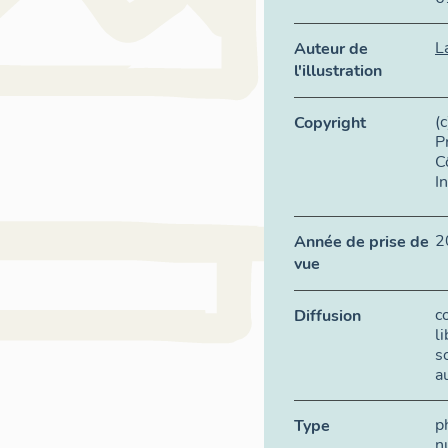
L
Auteur de
l'illustration
(
Copyright
P
C
I
2
Année de prise de
vue
c
Diffusion
l
s
a
p
Type
n