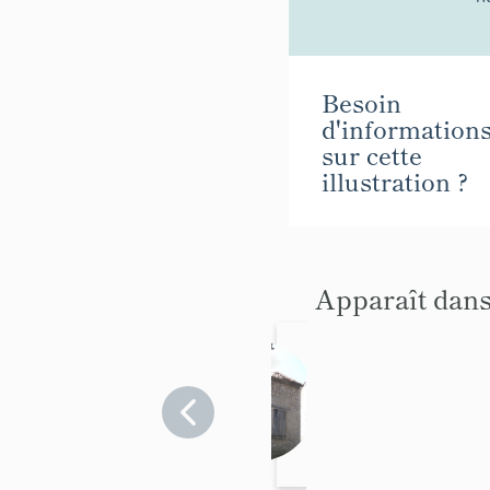
Besoin
d'information
sur cette
illustration ?
Apparaît dans
écoles
primaire
s
Alpes-de-
Haute-
Provence
>