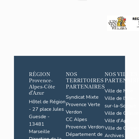
Castellane
RÉGION
NOS
NOS VILLES
Provence-
TERRITOIRES
PARTENAIR
Alpes-Côte
PARTENAIRES
Ville de Nice
d'Azur
Syndicat Mixte
Ville de l'Isle-
Hôtel de Région
Provence Verte
sur-la-Sorgue
- 27 place Jules
Verdon
Ville de Grasse
Guesde -
CC Alpes
Ville d'Apt
13481
Provence Verdon
Ville de Cannes
Marseille
Département de
Archives