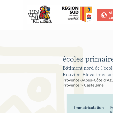
V
ca
écoles primair
Bâtiment nord de l'écol
Rouvier. Elévations sud
Provence-Alpes-Côte d'Az
Provence
>
Castellane
I
Immatriculation
6