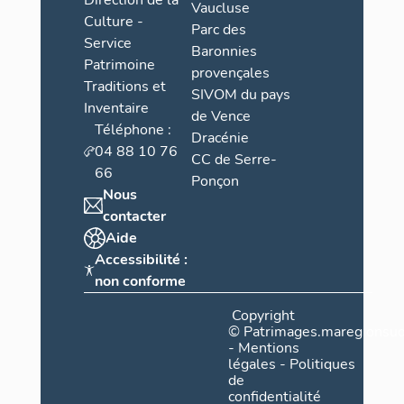
Direction de la
Vaucluse
Culture -
Parc des
Service
Baronnies
Patrimoine
provençales
Traditions et
SIVOM du pays
Inventaire
de Vence
Téléphone :
Dracénie
04 88 10 76
CC de Serre-
66
Ponçon
Nous
contacter
Aide
Accessibilité :
non conforme
Copyright
©
Patrimages.maregionsud
-
Mentions
légales
-
Politiques
de
confidentialité