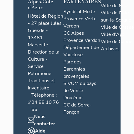
Alpes-Côte
PARTENAIRES
Ville de Nice
d'Azur
Syndicat Mixte
Ville de l'Isle-
Hôtel de Région
Provence Verte
sur-la-Sorgue
- 27 place Jules
Verdon
Ville de Grasse
Guesde -
CC Alpes
Ville d'Apt
13481
Provence Verdon
Ville de Cannes
Marseille
Département de
Archives
Direction de la
Vaucluse
Culture -
Parc des
Service
Baronnies
Patrimoine
provençales
Traditions et
SIVOM du pays
Inventaire
de Vence
Téléphone :
Dracénie
04 88 10 76
CC de Serre-
66
Ponçon
Nous
contacter
Aide