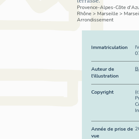
terrasse.
Provence-Alpes-Côte d'Az
Rhône
>
Marseille
>
Marsei
Arrondissement
I
Immatriculation
0
B
Auteur de
l'illustration
(
Copyright
P
C
I
2
Année de prise de
vue