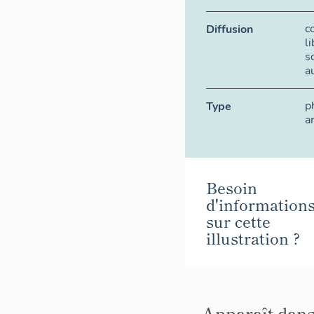
c
Diffusion
l
s
a
p
Type
a
Besoin
d'information
sur cette
illustration ?
Apparaît dans