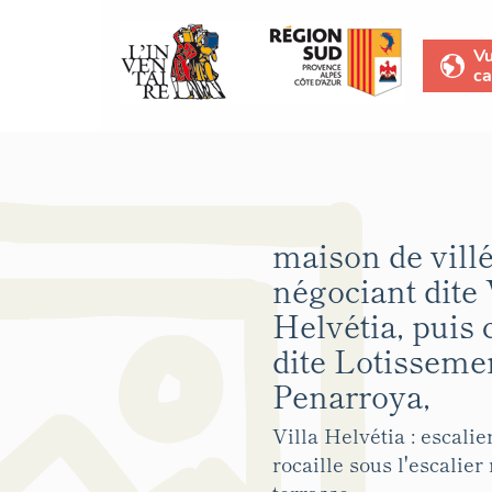
V
ca
maison de vill
négociant dite 
Helvétia, puis 
dite Lotisseme
Penarroya,
Villa Helvétia : escalie
rocaille sous l'escalier