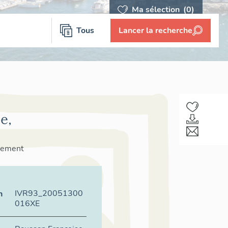
Ma sélection
(0)
Tous
Lancer la recherche
e,
sement
IVR93_20051300
n
016XE