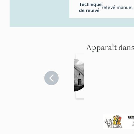
Technique
relevé manuel
de relevé
Apparaît dans
ferme
Hautes-
Alpes
>
Puy-
Saint-
Vincent