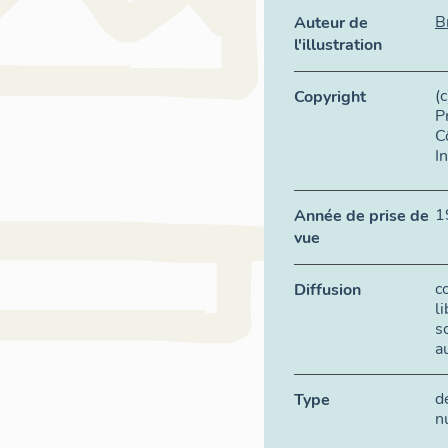
B
Auteur de
l'illustration
(
Copyright
P
C
I
1
Année de prise de
vue
c
Diffusion
l
s
a
d
Type
n