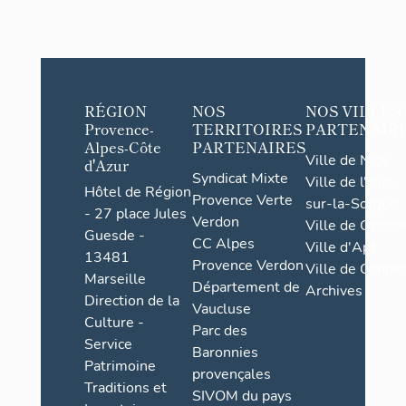
RÉGION
NOS
NOS VILLES
Provence-
TERRITOIRES
PARTENAIR
Alpes-Côte
PARTENAIRES
Ville de Nice
d'Azur
Syndicat Mixte
Ville de l'Isle-
Hôtel de Région
Provence Verte
sur-la-Sorgue
- 27 place Jules
Verdon
Ville de Grasse
Guesde -
CC Alpes
Ville d'Apt
13481
Provence Verdon
Ville de Cannes
Marseille
Département de
Archives
Direction de la
Vaucluse
Culture -
Parc des
Service
Baronnies
Patrimoine
provençales
Traditions et
SIVOM du pays