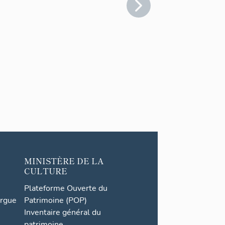
MINISTÈRE DE LA
CULTURE
Plateforme Ouverte du
orgue
Patrimoine (POP)
Inventaire général du
patrimoine