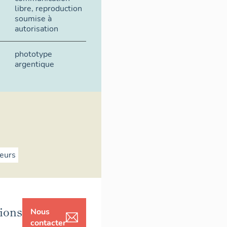
libre, reproduction
soumise à
autorisation
phototype
argentique
geurs
ions
Nous
contacter