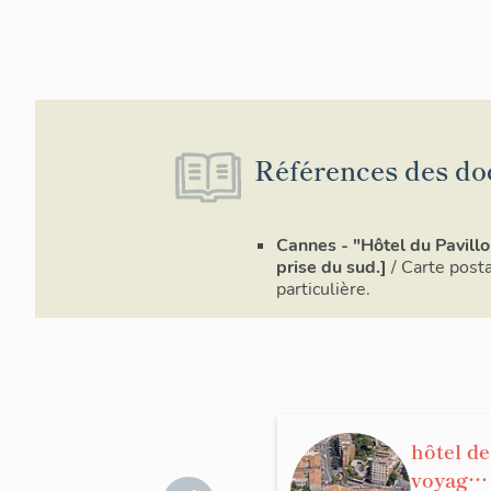
Références des do
Cannes - "Hôtel du Pavill
prise du sud.]
/ Carte posta
particulière.
hôtel de
voyage