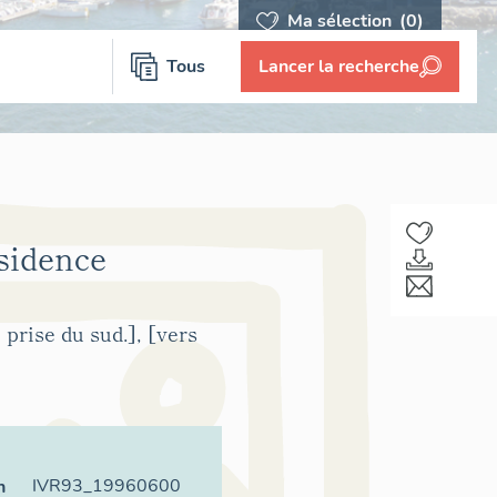
Ma sélection
(0)
Tous
Lancer la recherche
ésidence
prise du sud.], [vers
IVR93_19960600
n