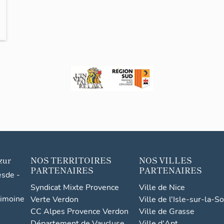
zur
NOS TERRITOIRES
NOS VILLES
PARTENAIRES
PARTENAIRES
esde -
Syndicat Mixte Provence
Ville de Nice
rimoine
Verte Verdon
Ville de l'Isle-sur-la-S
CC Alpes Provence Verdon
Ville de Grasse
Département de Vaucluse
Ville d'Apt