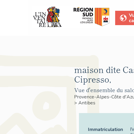
V
ca
maison dite Ca
Cipresso,
Vue d'ensemble du salo
Provence-Alpes-Côte d'Az
>
Antibes
I
Immatriculation