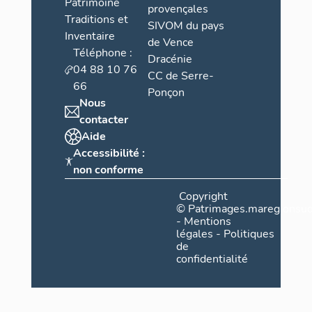
Patrimoine
provençales
Traditions et
SIVOM du pays
Inventaire
de Vence
Téléphone :
Dracénie
04 88 10 76
CC de Serre-
66
Ponçon
Nous
contacter
Aide
Accessibilité :
non conforme
Copyright
©
Patrimages.maregionsud
-
Mentions
légales
-
Politiques
de
confidentialité