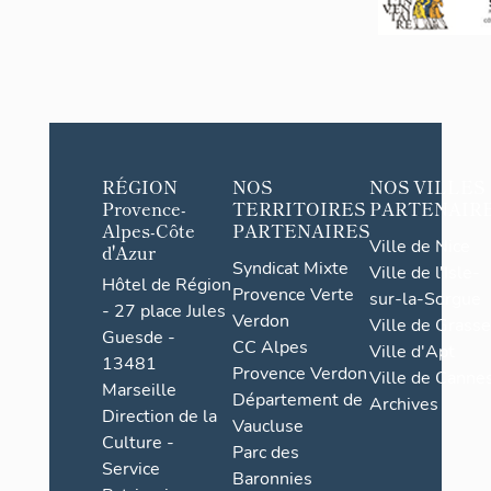
RÉGION
NOS
NOS VILLES
Provence-
TERRITOIRES
PARTENAIR
Alpes-Côte
PARTENAIRES
Ville de Nice
d'Azur
Syndicat Mixte
Ville de l'Isle-
Hôtel de Région
Provence Verte
sur-la-Sorgue
- 27 place Jules
Verdon
Ville de Grasse
Guesde -
CC Alpes
Ville d'Apt
13481
Provence Verdon
Ville de Cannes
Marseille
Département de
Archives
Direction de la
Vaucluse
Culture -
Parc des
Service
Baronnies