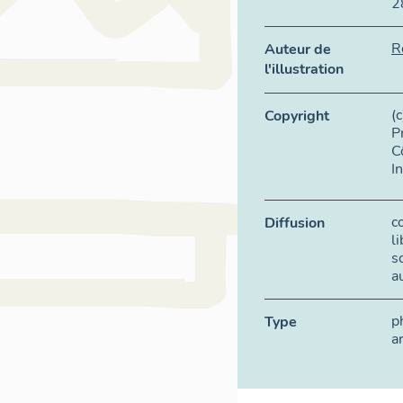
2
R
Auteur de
l'illustration
(
Copyright
P
C
I
c
Diffusion
l
s
a
p
Type
a