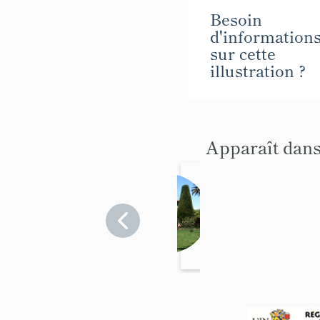
Besoin
d'information
sur cette
illustration ?
Apparaît dans
maison
dite
Casa
Alpes-
Maritimes
del
>
Antibes
Cipress
o