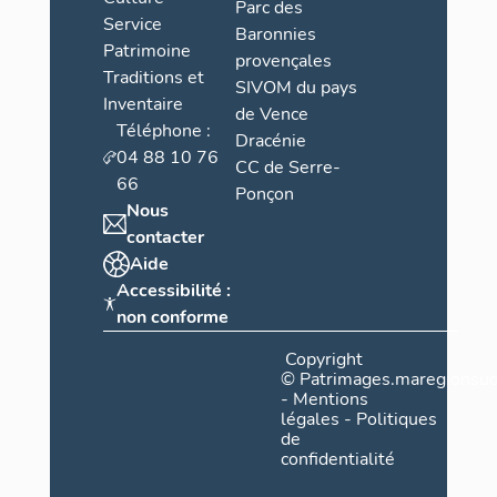
Parc des
Service
Baronnies
Patrimoine
provençales
Traditions et
SIVOM du pays
Inventaire
de Vence
Téléphone :
Dracénie
04 88 10 76
CC de Serre-
66
Ponçon
Nous
contacter
Aide
Accessibilité :
non conforme
Copyright
©
Patrimages.maregionsud
-
Mentions
légales
-
Politiques
de
confidentialité