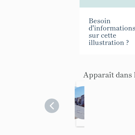
Besoin
d'information
sur cette
illustration ?
Apparaît dans 
Présen
écart
tation
Vaucluse
>
de la
Vaucluse
Cavaillon
>
commu
Cavaillon
ne de
Cavaill