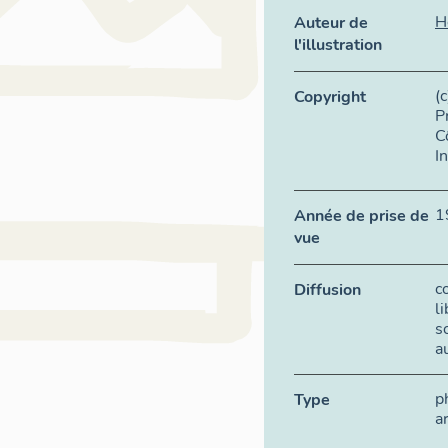
H
Auteur de
l'illustration
(
Copyright
P
C
I
1
Année de prise de
vue
c
Diffusion
l
s
a
p
Type
a