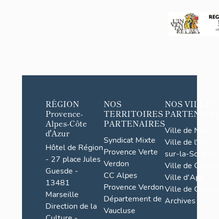
on
RÉGION
NOS
NOS VILLES
Provence-
TERRITOIRES
PARTENAIR
Alpes-Côte
PARTENAIRES
Ville de Nice
d'Azur
Syndicat Mixte
Ville de l'Isle-
Hôtel de Région
Provence Verte
sur-la-Sorgue
- 27 place Jules
Verdon
Ville de Grasse
Guesde -
CC Alpes
Ville d'Apt
13481
Provence Verdon
Ville de Cannes
Marseille
Département de
Archives
Direction de la
Vaucluse
Culture -