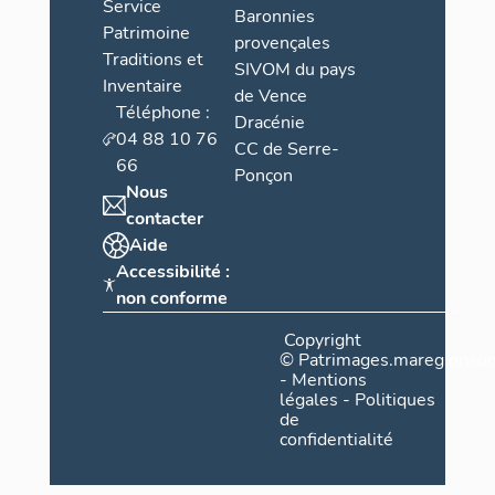
Service
Baronnies
Patrimoine
provençales
Traditions et
SIVOM du pays
Inventaire
de Vence
Téléphone :
Dracénie
04 88 10 76
CC de Serre-
66
Ponçon
Nous
contacter
Aide
Accessibilité :
non conforme
Copyright
©
Patrimages.maregionsud
-
Mentions
légales
-
Politiques
de
confidentialité