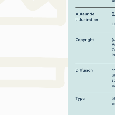
4
R
Auteur de
l'illustration
H
(
Copyright
P
C
I
c
Diffusion
l
s
a
p
Type
a