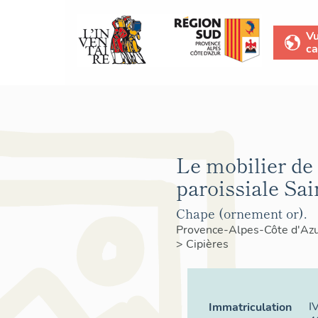
V
ca
Le mobilier de 
paroissiale Sa
Chape (ornement or).
Provence-Alpes-Côte d'Az
>
Cipières
I
Immatriculation