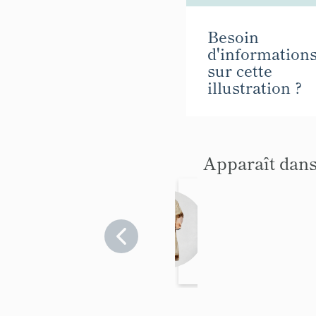
Besoin
d'information
sur cette
illustration ?
Apparaît dans
Le
mobilie
r de
Alpes-
Maritimes
l'église
>
paroissi
Cipières
ale
Saint-