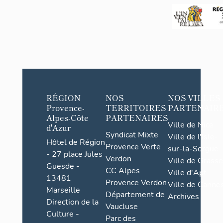
Mayeul
RÉGION
NOS
NOS VILLES
Provence-
TERRITOIRES
PARTENAIR
Alpes-Côte
PARTENAIRES
Ville de Nice
d'Azur
Syndicat Mixte
Ville de l'Isle-
Hôtel de Région
Provence Verte
sur-la-Sorgue
- 27 place Jules
Verdon
Ville de Grasse
Guesde -
CC Alpes
Ville d'Apt
13481
Provence Verdon
Ville de Cannes
Marseille
Département de
Archives
Direction de la
Vaucluse
Culture -
Parc des