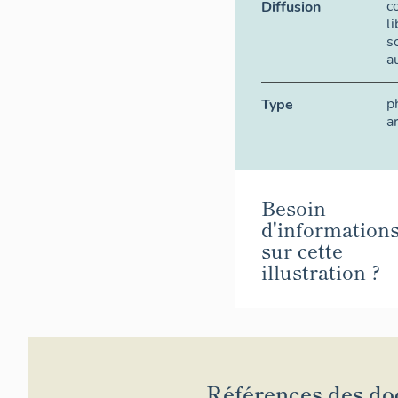
c
Diffusion
l
s
a
p
Type
a
Besoin
d'information
sur cette
illustration ?
Références des d