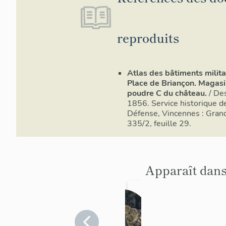
reproduits
Atlas des bâtiments milita
Place de Briançon. Magasi
poudre C du château.
/ Des
1856. Service historique de
Défense, Vincennes : Grand
335/2, feuille 29.
Apparaît dans
châtea
u fort,
fort dit
Hautes-