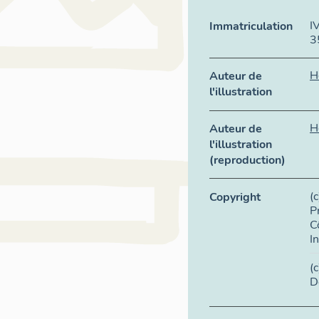
I
Immatriculation
3
H
Auteur de
l'illustration
H
Auteur de
l'illustration
(reproduction)
(
Copyright
P
C
I
(
D