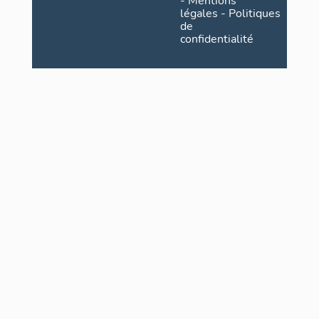
-
Mentions
légales
-
Politiques
de
confidentialité