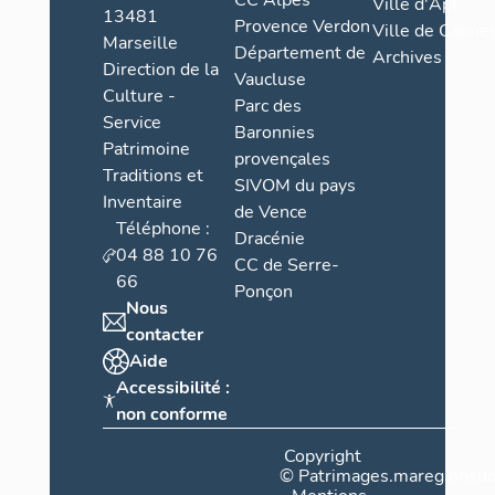
CC Alpes
Ville d'Apt
13481
Provence Verdon
Ville de Cannes
Marseille
Département de
Archives
Direction de la
Vaucluse
Culture -
Parc des
Service
Baronnies
Patrimoine
provençales
Traditions et
SIVOM du pays
Inventaire
de Vence
Téléphone :
Dracénie
04 88 10 76
CC de Serre-
66
Ponçon
Nous
contacter
Aide
Accessibilité :
non conforme
Copyright
©
Patrimages.maregionsud