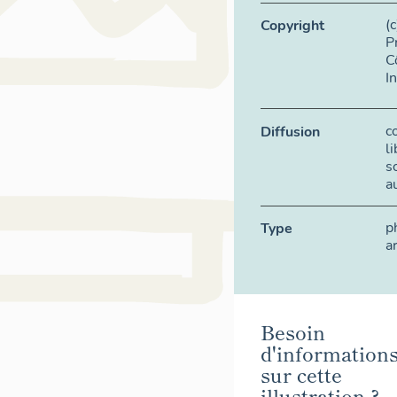
(
Copyright
P
C
I
c
Diffusion
l
s
a
p
Type
a
Besoin
d'information
sur cette
illustration ?