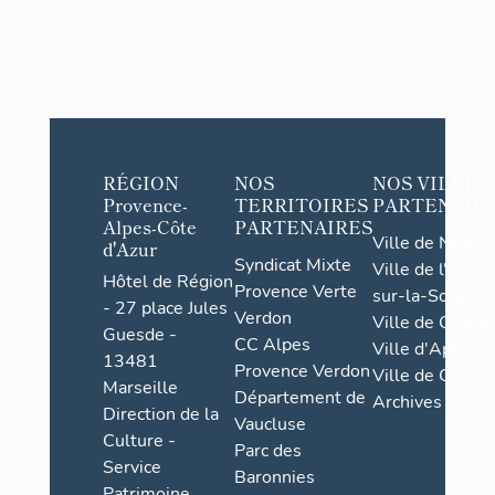
RÉGION
NOS
NOS VILLES
Provence-
TERRITOIRES
PARTENAIR
Alpes-Côte
PARTENAIRES
Ville de Nice
d'Azur
Syndicat Mixte
Ville de l'Isle-
Hôtel de Région
Provence Verte
sur-la-Sorgue
- 27 place Jules
Verdon
Ville de Grasse
Guesde -
CC Alpes
Ville d'Apt
13481
Provence Verdon
Ville de Cannes
Marseille
Département de
Archives
Direction de la
Vaucluse
Culture -
Parc des
Service
Baronnies
Patrimoine