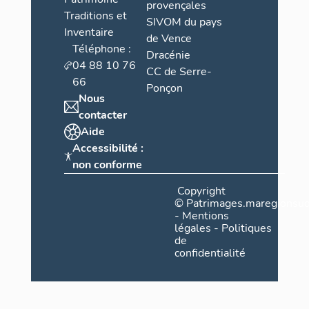
provençales
Traditions et
SIVOM du pays
Inventaire
de Vence
Téléphone :
Dracénie
04 88 10 76
CC de Serre-
66
Ponçon
Nous
contacter
Aide
Accessibilité :
non conforme
Copyright
©
Patrimages.maregionsud
-
Mentions
légales
-
Politiques
de
confidentialité