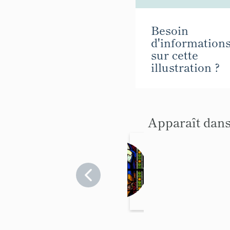
Besoin
d'information
sur cette
illustration ?
Apparaît dans
Le
mobilier
de
Hautes-
Alpes
l'église
>
paroissia
Saint-
le de l'
Bonnet-