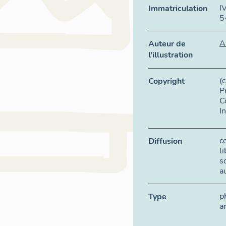
I
Immatriculation
5
A
Auteur de
l'illustration
(
Copyright
P
C
I
c
Diffusion
l
s
a
p
Type
a