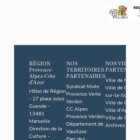
Assompt
en-
ion-de-
Champsaur
la-Vierge
RÉGION
NOS
NOS VILLES
Provence-
TERRITOIRES
PARTENAIR
Alpes-Côte
PARTENAIRES
Ville de Nice
d'Azur
Syndicat Mixte
Ville de l'Isle-
Hôtel de Région
Provence Verte
sur-la-Sorgue
- 27 place Jules
Verdon
Ville de Grasse
Guesde -
CC Alpes
Ville d'Apt
13481
Provence Verdon
Ville de Cannes
Marseille
Département de
Archives
Direction de la
Vaucluse
Culture -
Parc des