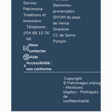
Service
Baronnies
Patrimoine
provençales
Traditions et
SIVOM du pays
Inventaire
de Vence
Téléphone :
Dracénie
04 88 10 76
CC de Serre-
66
Ponçon
Nous
contacter
Aide
Accessibilité :
non conforme
Copyright
©
Patrimages.maregionsud
-
Mentions
légales
-
Politiques
de
confidentialité