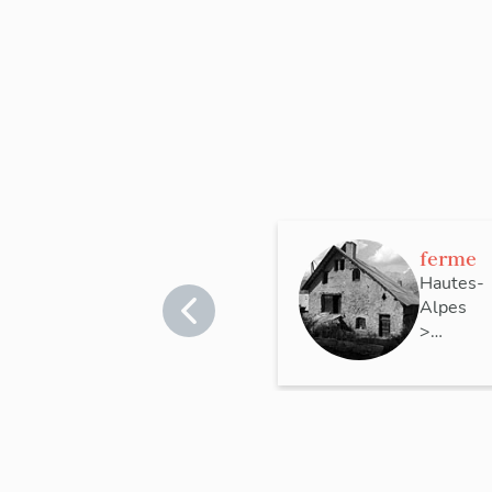
ferme
Hautes-
Alpes
>
Puy-
Saint-
Vincent