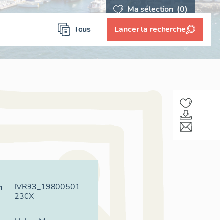
Ma sélection
(0)
Tous
Lancer la recherche
IVR93_19800501
n
230X