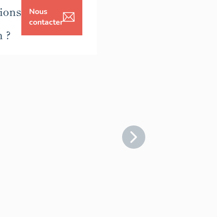
ions
Nous
contacter
n ?