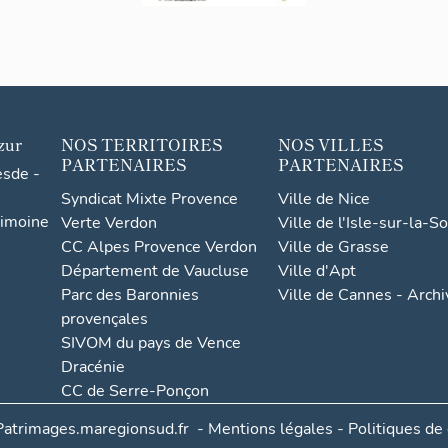
zur
NOS TERRITOIRES
NOS VILLES
PARTENAIRES
PARTENAIRES
esde -
Syndicat Mixte Provence
Ville de Nice
rimoine
Verte Verdon
Ville de l'Isle-sur-la-S
CC Alpes Provence Verdon
Ville de Grasse
Département de Vaucluse
Ville d'Apt
Parc des Baronnies
Ville de Cannes - Arch
provençales
SIVOM du pays de Vence
Dracénie
CC de Serre-Ponçon
Patrimages.maregionsud.fr
-
Mentions légales
-
Politiques de 