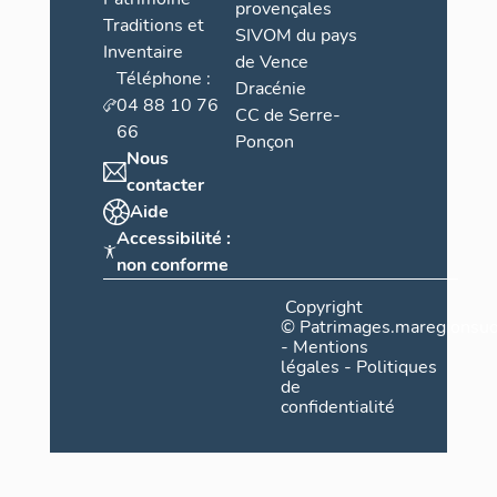
provençales
Traditions et
SIVOM du pays
Inventaire
de Vence
Téléphone :
Dracénie
04 88 10 76
CC de Serre-
66
Ponçon
Nous
contacter
Aide
Accessibilité :
non conforme
Copyright
©
Patrimages.maregionsud
-
Mentions
légales
-
Politiques
de
confidentialité