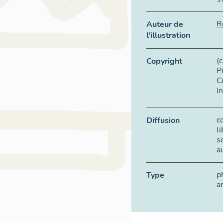
R
Auteur de
l'illustration
(
Copyright
P
C
I
c
Diffusion
l
s
a
p
Type
a