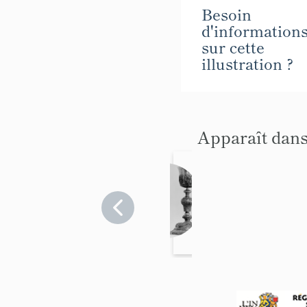
Besoin
d'information
sur cette
illustration ?
Apparaît dans
calice
Vaucluse
>
La
Bastide-
des-
Jourdans