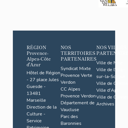
RÉGION
NOS
NOS VILLES
Provence-
TERRITOIRES
PARTENAIR
Alpes-Côte
PARTENAIRES
Ville de Nice
d'Azur
Syndicat Mixte
Ville de l'Isle-
Hôtel de Région
Provence Verte
sur-la-Sorgue
- 27 place Jules
Verdon
Ville de Grasse
Guesde -
CC Alpes
Ville d'Apt
13481
Provence Verdon
Ville de Cannes
Marseille
Département de
Archives
Direction de la
Vaucluse
Culture -
Parc des
Service
Baronnies
Patrimoine