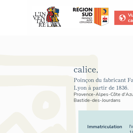
V
ca
calice,
Poinçon du fabricant Fav
Lyon à partir de 1836.
Provence-Alpes-Côte d'Az
Bastide-des-Jourdans
I
Immatriculation
1