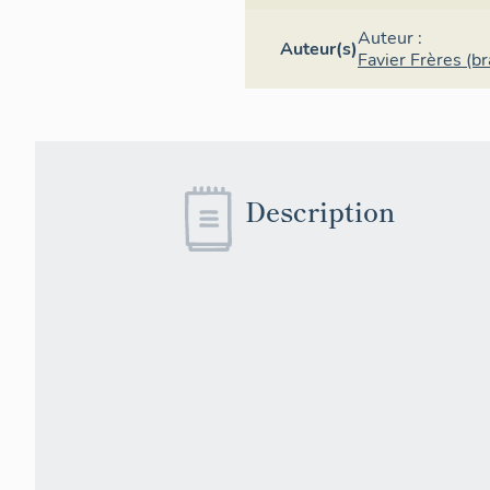
doucine dans s
Auteur :
- tige de secti
Auteur(s)
Favier Frères (b
et surmonté d
- coupe de plan
parois évasées
b) structure : i
mm ; renfort : 
Description
4) Décor et 
A) Motifs orn
- partie inféri
entre lesquels 
- sur le dessu
de minces volu
bouquets de fe
sur fond guill