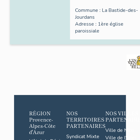
Commune :
La Bastide-des-
Jourdans
Adresse :
1ère église
paroissiale
RÉGION
NOS
NOS VILLES
Provence-
TERRITOIRES
PARTENAIR
Alpes-Côte
PARTENAIRES
Ville de Nice
d'Azur
Syndicat Mixte
Ville de l'Isle-