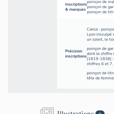
poinçon de ma
Inscriptions
poinçon de gar
- une croix
& marques
poinçon de titr
- un livre ouve
- une gloire.
Calice : poinço
Lyon insculpé s
- trois médaill
un soleil, le t
- allégorie de 
poinçon de gara
Précision
dont le chiffre
- allégorie de
inscriptions
(1819-1838) :
enfants
chiffres 6 et 7.
- allégorie de 
poinçon de titr
flambeau.
tête de femme 
- trois médaill
- le Christ
- la Vierge
Illustrations
6