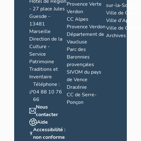
Hôtel de Région
Provence Verte
sur-la-Sorgue
- 27 place Jules
Verdon
Ville de Grasse
Guesde -
CC Alpes
Ville d'Apt
13481
Provence Verdon
Ville de Cannes
Marseille
Département de
Archives
Direction de la
Vaucluse
Culture -
Parc des
Service
Baronnies
Patrimoine
provençales
Traditions et
SIVOM du pays
Inventaire
de Vence
Téléphone :
Dracénie
04 88 10 76
CC de Serre-
66
Ponçon
Nous
contacter
Aide
Accessibilité :
non conforme