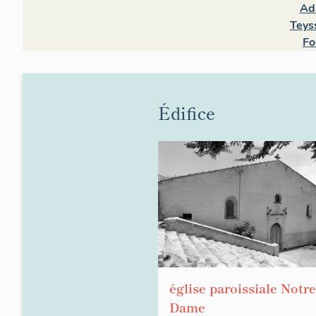
Ad
Teys
Fo
Édifice
église paroissiale Notre
Dame