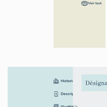
Provence-
Voir tout
Alpes-Côte
d'Azur -
Inventaire
général
Historique
Désigna
Description
Illustrations