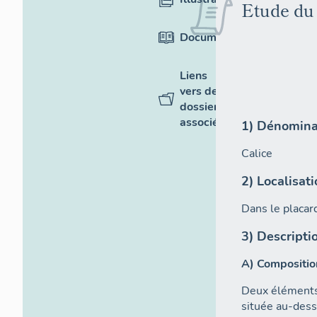
Etude du
Documentation
Liens
vers des
dossiers
associés
1) Dénominat
Calice
2) Localisat
Dans le placard
3) Descripti
A) Compositio
Deux éléments d
située au-dessu