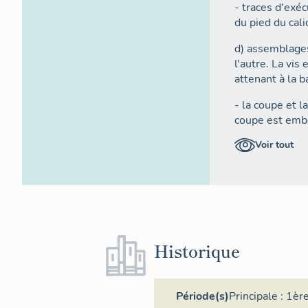
- traces d'exé
du pied du cali
d) assemblages 
l'autre. La vis
attenant à la 
- la coupe et l
coupe est embo
Voir tout
- le pied compo
dessus du pied
- la tige comp
bague située 
C) Morphologie
Historique
a) morphologie 
doucine
Période(s)
Principale :
1ère
- la bague sit