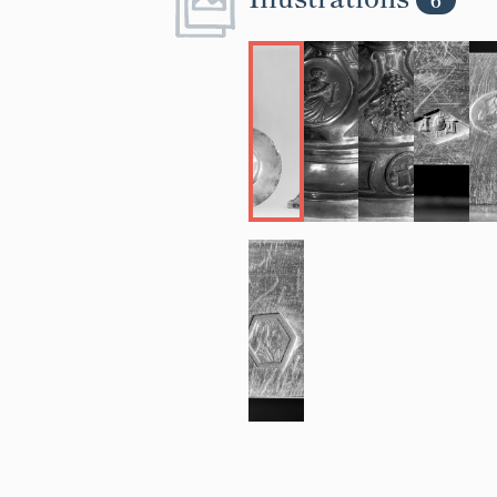
- saint Pierre.
5) Inscripti
A) Poinçons
Six poinçons, tr
- poinçon de ma
le tout inscrit
l'ancienne mai
dernières ann
- poinçon de g
des chiffres : 
l'argent, dont 
Lyon, et qui f
jusqu'en 1838
- poinçon du ti
recouverte d'un
départements 