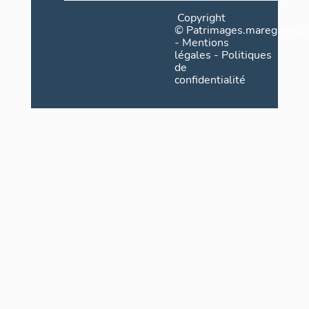
Copyright
©
Patrimages.maregionsud
-
Mentions
légales
-
Politiques
de
confidentialité