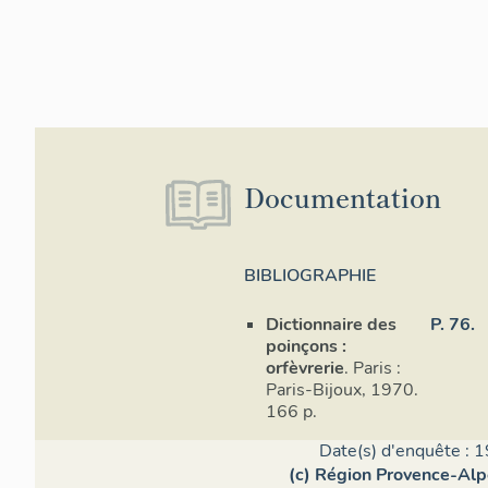
B) Inscription
Néant.
6) État de c
- état général 
Documentation
- altérations :
; dorure très u
- restauration 
BIBLIOGRAPHIE
Dictionnaire des
P. 76.
poinçons :
orfèvrerie
. Paris :
Paris-Bijoux, 1970.
166 p.
Date(s) d'enquête : 1
(c) Région Provence-Alp