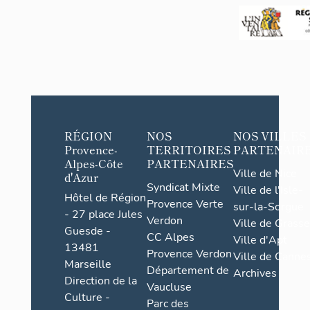
Douleu
rs
RÉGION
NOS
NOS VILLES
Provence-
TERRITOIRES
PARTENAIR
Alpes-Côte
PARTENAIRES
Ville de Nice
d'Azur
Syndicat Mixte
Ville de l'Isle-
Hôtel de Région
Provence Verte
sur-la-Sorgue
- 27 place Jules
Verdon
Ville de Grasse
Guesde -
CC Alpes
Ville d'Apt
13481
Provence Verdon
Ville de Cannes
Marseille
Département de
Archives
Direction de la
Vaucluse
Culture -
Parc des