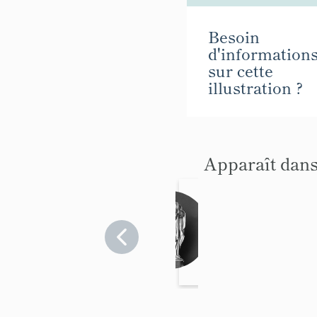
Besoin
d'information
sur cette
illustration ?
Apparaît dans
statue
(demi
nature
Vaucluse
>
) :
Ansouis
Vierge
des
Sept