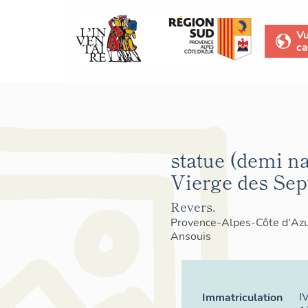
V
ca
statue (demi na
Vierge des Sep
Revers.
Provence-Alpes-Côte d'Az
Ansouis
I
Immatriculation