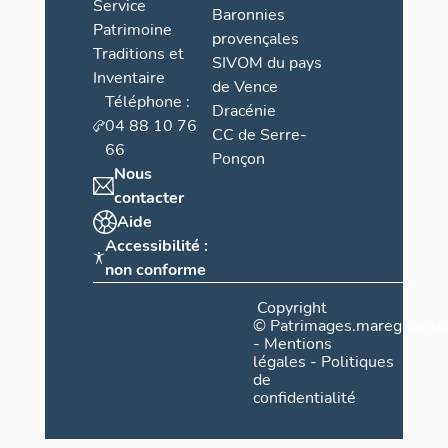
Service
Baronnies
Patrimoine
provençales
Traditions et
SIVOM du pays
Inventaire
de Vence
Téléphone :
Dracénie
04 88 10 76
CC de Serre-
66
Ponçon
Nous
contacter
Aide
Accessibilité :
non conforme
Copyright
©
Patrimages.maregionsud
-
Mentions
légales
-
Politiques
de
confidentialité