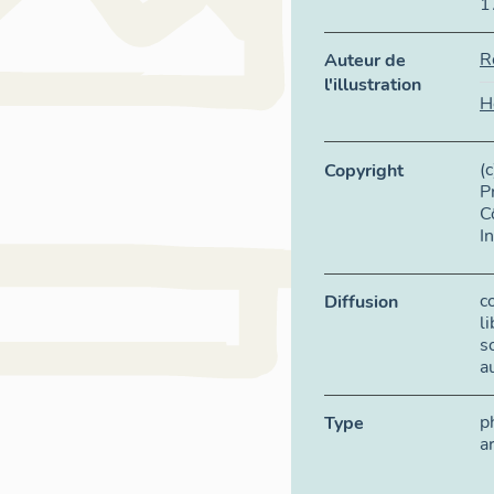
1
R
Auteur de
l'illustration
H
(
Copyright
P
C
I
c
Diffusion
l
s
a
p
Type
a