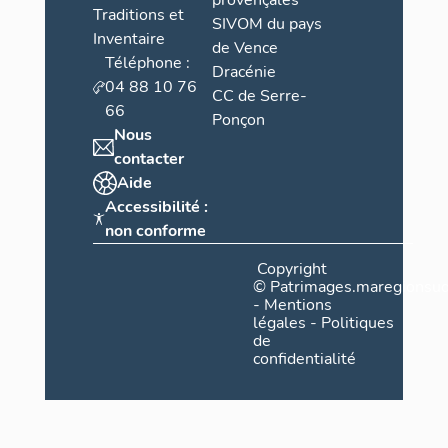
provençales
Traditions et
SIVOM du pays
Inventaire
de Vence
Téléphone :
Dracénie
04 88 10 76
CC de Serre-
66
Ponçon
Nous
contacter
Aide
Accessibilité :
non conforme
Copyright
©
Patrimages.maregionsud
-
Mentions
légales
-
Politiques
de
confidentialité