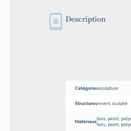
Description
Catégories
sculpture
Structures
revers sculpté
bois
,
peint
,
poly
Matériaux
bois
,
peint
,
poly