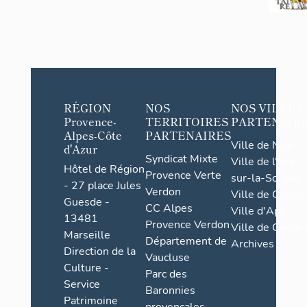
RÉGION
NOS
NOS VILLES
Provence-
TERRITOIRES
PARTENAIR
Alpes-Côte
PARTENAIRES
Ville de Nice
d'Azur
Syndicat Mixte
Ville de l'Isle-
Hôtel de Région
Provence Verte
sur-la-Sorgue
- 27 place Jules
Verdon
Ville de Grasse
Guesde -
CC Alpes
Ville d'Apt
13481
Provence Verdon
Ville de Cannes
Marseille
Département de
Archives
Direction de la
Vaucluse
Culture -
Parc des
Service
Baronnies
Patrimoine