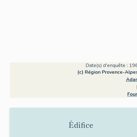
Date(s) d'enquête : 19
(c) Région Provence-Alpes
Adam
Four
Édifice