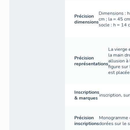
Dimensions : h
Précision
cm ; la = 45 c
dimensions
socle : h = 14 
La vierge 
la main dro
Précision
allusion à
représentations
figure sur
est placée
Inscriptions
inscription
,
sur
& marques
Précision
Monogramme de
inscriptions
dorées sur le s