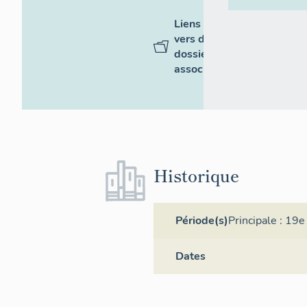
Liens
vers des
dossiers
associés
Historique
Période(s)
Principale :
19e 
Dates