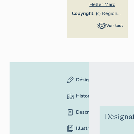
Heller Marc
Copyright
(c) Région
Provence-
Voir tout
Alpes-Côte
d'Azur -
Inventaire
général
Désignation
Historique
Description
Désigna
Illustrations