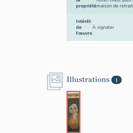
la
hôtel-Dieu, puis
propriété
maison de retrai
Intérêt
de
À signaler
l'œuvre
Illustrations
1