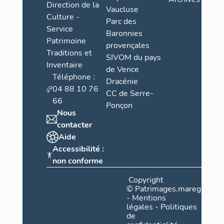
Direction de la
Vaucluse
Culture -
Parc des
Service
Baronnies
Patrimoine
provençales
Traditions et
SIVOM du pays
Inventaire
de Vence
Téléphone :
Dracénie
04 88 10 76
CC de Serre-
66
Ponçon
Nous
contacter
Aide
Accessibilité :
non conforme
Copyright
©
Patrimages.maregionsud
-
Mentions
légales
-
Politiques
de