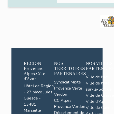
RÉGION
NOS
NOS VILLES
Provence-
TERRITOIRES
PARTENAIR
Alpes-Côte
PARTENAIRES
Ville de Nice
d'Azur
Syndicat Mixte
Ville de l'Isle-
Hôtel de Région
Provence Verte
sur-la-Sorgue
- 27 place Jules
Verdon
Ville de Grasse
Guesde -
CC Alpes
Ville d'Apt
13481
Provence Verdon
Ville de Cannes
Marseille
Département de
Archives