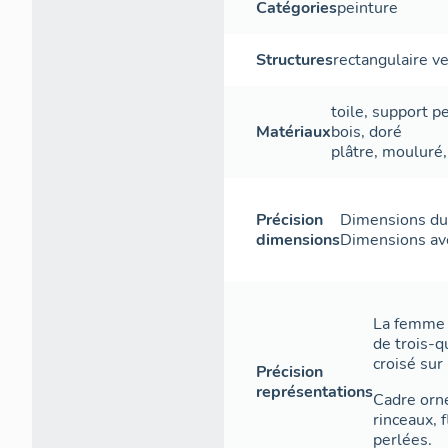
Catégories
peinture
Structures
rectangulaire ve
toile
,
support
pe
Matériaux
bois
,
doré
plâtre
,
mouluré
Précision
Dimensions du j
dimensions
Dimensions avec
La femme 
de trois-q
croisé sur 
Précision
représentations
Cadre orné
rinceaux, 
perlées.