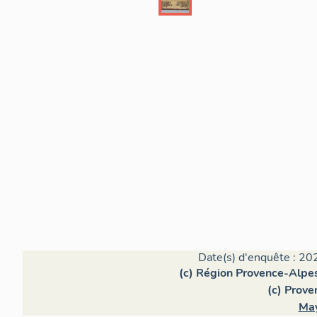
Date(s) d'enquête : 20
(c) Région Provence-Alpes
(c) Prove
May