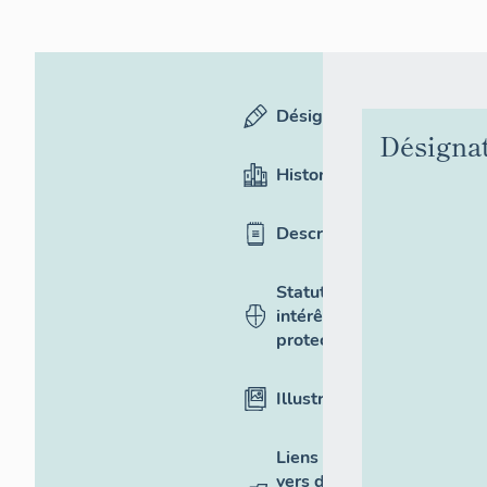
Désignation
Désigna
Historique
Description
Statut,
intérêt et
protection
Illustrations
Liens
vers des