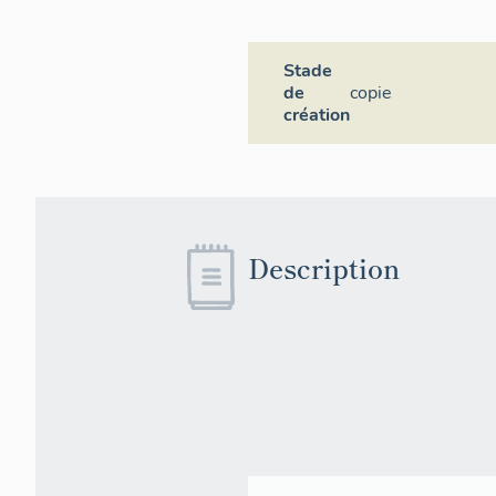
Stade
de
copie
création
Description