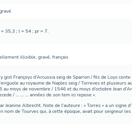
gravé
= 35,3 ; l = 54 ; pr = 7.
ellement illisible
,
gravé
,
français
 Cy gist Françoys d’Arcussia seig de Sparron / fils de Loys con
Feriguole au royaume de Naples seig / Torreves et plusieurs a
05 au moys de novembre / 1546 et du moys d’octobre Jean d’Ar
ede / ... ... ... années de son tem ici repose ».
ar Jeanine Albrecht. Note de l'auteure : « Torres » a un signe d’a
en nom de Tourves qui, à cette époque, avait pour seigneur les