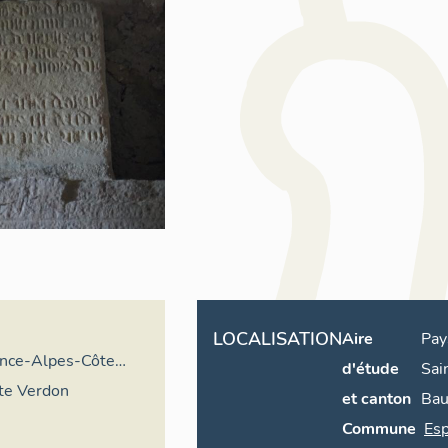
LOCALISATION
Aire
Pay
ence-Alpes-Côte
d'étude
Sai
ire général
rte Verdon
et canton
Ba
Commune
Esp