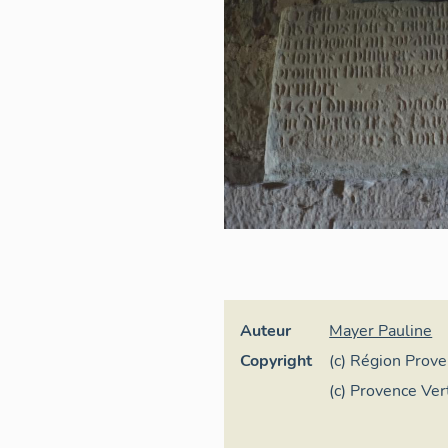
Auteur
Mayer Pauline
Copyright
(c) Région Prov
d'Azur - Inventa
(c) Provence Ve