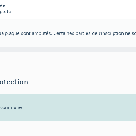
sée
plète
la plaque sont amputés. Certaines parties de l'inscription ne so
rotection
la commune