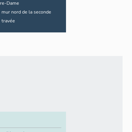
tre-Dame
mur nord de la seconde
travée