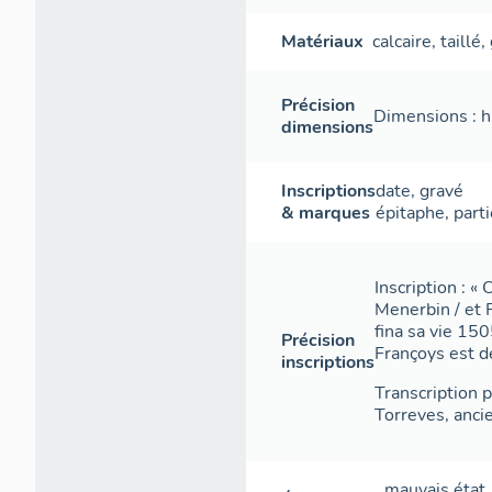
Matériaux
calcaire
,
taillé
,
Précision
Dimensions : h 
dimensions
Inscriptions
date
,
gravé
& marques
épitaphe
,
parti
Inscription : «
Menerbin / et 
fina sa vie 15
Précision
Françoys est dec
inscriptions
Transcription p
Torreves, anci
mauvais état