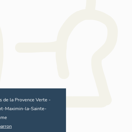
s de la Provence Verte
-
nt-Maximin-la-Sainte-
ume
arron