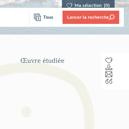
Ma sélection
(0)
Tous
Lancer la recherche
Œuvre étudiée
F