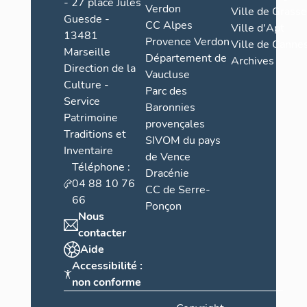
- 27 place Jules
Verdon
Ville de Grasse
Guesde -
CC Alpes
Ville d'Apt
13481
Provence Verdon
Ville de Cannes
Marseille
Département de
Archives
Direction de la
Vaucluse
Culture -
Parc des
Service
Baronnies
Patrimoine
provençales
Traditions et
SIVOM du pays
Inventaire
de Vence
Téléphone :
Dracénie
04 88 10 76
CC de Serre-
66
Ponçon
Nous
contacter
Aide
Accessibilité :
non conforme