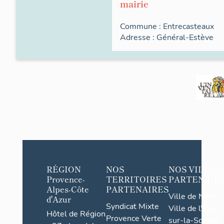
mairie
Commune :
Entrecasteaux
Adresse :
Général-Estève
RÉGION
NOS
NOS VILLES
Provence-
TERRITOIRES
PARTENAIR
Alpes-Côte
PARTENAIRES
Ville de Nice
d'Azur
Syndicat Mixte
Ville de l'Isle-
Hôtel de Région
Provence Verte
sur-la-Sorgue