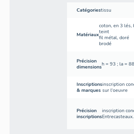
Catégories
tissu
coton
,
en 3 lés
,
teint
Matériaux
fil métal
,
doré
brodé
Précision
h = 93 ; la = 8
dimensions
Inscriptions
inscription co
& marques
sur l'oeuvre
Précision
inscription con
inscriptions
Entrecasteaux.