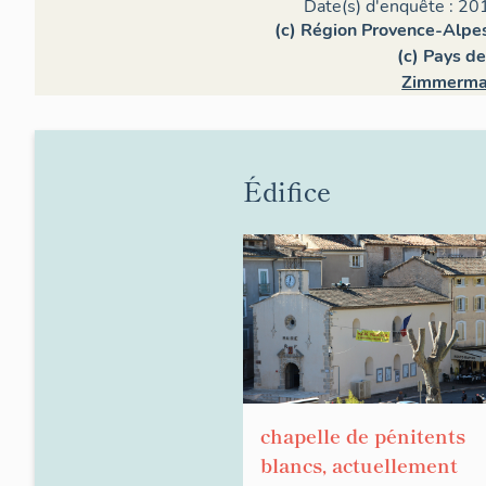
Date(s) d'enquête : 20
(c) Région Provence-Alpes
(c) Pays d
Zimmerma
Édifice
chapelle de pénitents
blancs, actuellement