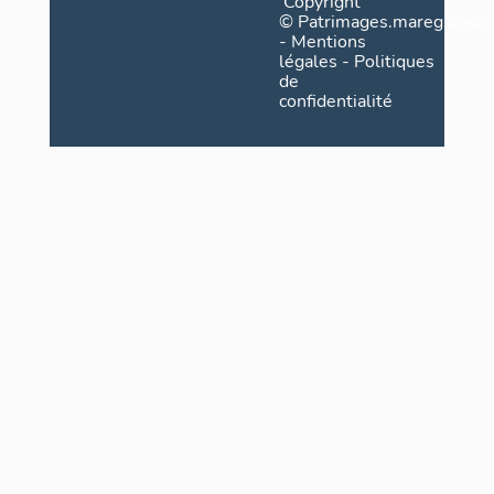
Copyright
©
Patrimages.maregionsud
-
Mentions
légales
-
Politiques
de
confidentialité