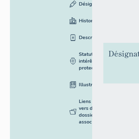
Désignation
Historique
Description
Désigna
Statut,
intérêt et
protection
Illustrations
Liens
vers des
dossiers
associés