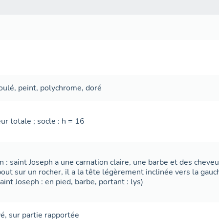
oulé
,
peint
,
polychrome
,
doré
ur totale ; socle : h = 16
n : saint Joseph a une carnation claire, une barbe et des cheveu
ebout sur un rocher, il a la tête légèrement inclinée vers la gauc
aint Joseph : en pied, barbe, portant : lys)
vé
,
sur partie rapportée