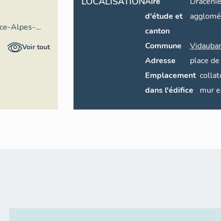
LOCALISATION
Aire
Dracéni
d'étude et
agglomé
nce-Alpes-
canton
entaire
Commune
Vidauba
Voir tout
Adresse
place de 
Emplacement
collat
dans l'édifice
mur e