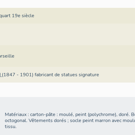
quart 19e siècle
rseille
d
(1847 - 1901)
fabricant de statues
signature
Matériaux : carton-pâte : moulé, peint (polychrome), doré. B
octogonal. Vêtements dorés ; socle peint marron avec moulur
tissu.