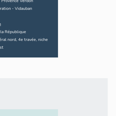
e Provence Verdon
ration
-
Vidauban
n
la
République
éral nord, 4e travée, niche
st