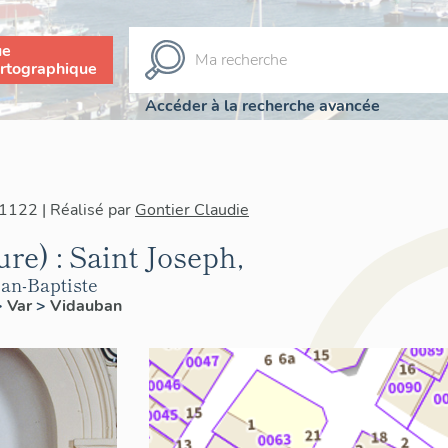
ue
rtographique
Accéder à la recherche avancée
1122 | Réalisé par
Gontier Claudie
ure) : Saint Joseph,
ean-Baptiste
>
Var
>
Vidauban