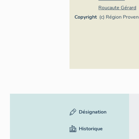
Roucaute Gérard
Copyright
(c) Région Prove
Côte d'Azur - Inv
général
Désignation
Historique