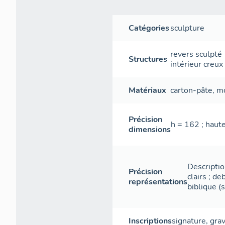
Catégories
sculpture
revers sculpté
Structures
intérieur creux
Matériaux
carton-pâte
,
m
Précision
h = 162 ; haute
dimensions
Descriptio
Précision
clairs ; d
représentations
biblique (s
Inscriptions
signature
,
gra