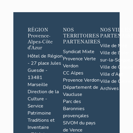
Hauteur in
caisse :
RÉGION
NOS
NOS VILLES
Provence-
TERRITOIRES
PARTENAIR
Alpes-Côte
PARTENAIRES
Tare :
Ville de Nice
d'Azur
Syndicat Mixte
Ville de l'Isle-
Hôtel de Région
Provence Verte
sur-la-Sorgue
- 27 place Jules
Verdon
Ville de Grasse
Guesde -
Poids ma
CC Alpes
Ville d'Apt
13481
Provence Verdon
chargemen
Ville de Cannes
Marseille
Département de
Archives
Direction de la
Vaucluse
Culture -
Parc des
Service
Baronnies
Patrimoine
provençales
Traditions et
SIVOM du pays
Inventaire
de Vence