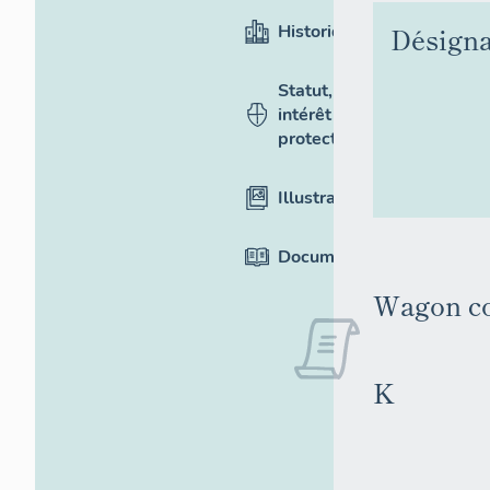
Historique
Désigna
Statut,
intérêt et
protection
Illustrations
Documentation
Wagon co
K