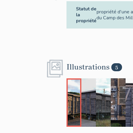
Dans la nomen
Statut de
propriété d'une a
wagon couvert 
la
du Camp des Mil
équipé d’un fre
propriété
La restaura
La S.N.C.F. a r
l'exposer au M
Marne). Ce wa
Fondation du C
Illustrations
5
type de réalisa
a procédé au c
Miramas selon
pour les menui
partie chaudro
Le chantier m
bois, le décapa
remplacement p
abimées (solidi
chaudronnerie 