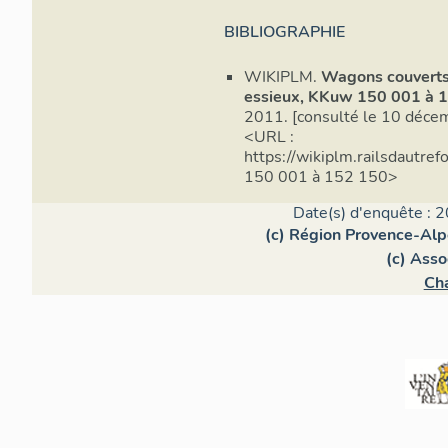
BIBLIOGRAPHIE
Caractérist
WIKIPLM.
Wagons couverts 
essieux, KKuw 150 001 à 
2011. [consulté le 10 décem
<URL :
Constructe
https://wikiplm.railsdautre
150 001 à 152 150>
Date(s) d'enquête : 2
(c) Région Provence-Alp
Nombre d’
(c) Ass
Cha
Longueur h
Empatteme