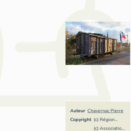
Auteur
Chavernac Pierre
Copyright
(c) Région
Provence-
(c) Association