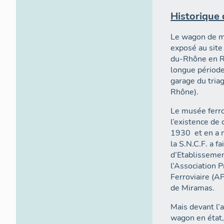
Historique
Le wagon de m
exposé au sit
du-Rhône en Ré
longue période
garage du tria
Rhône).
Le musée ferro
l’existence de
1930 et en a m
la S.N.C.F. a 
d’Etablissemen
l’Association 
Ferroviaire (A
de Miramas.
Mais devant l’
wagon en état, 