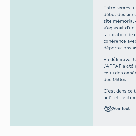
Entre temps, u
début des anné
site mémorial 
s’agissait d’u
fabrication de 
cohérence avec
déportations av
En définitive,
l’APPAF a été r
celui des anné
des Milles.
C'est dans ce 
août et septem
933 hommes, f
Voir tout
camp de conce
Milles.
Ce wagon couv
29 », doté de 2