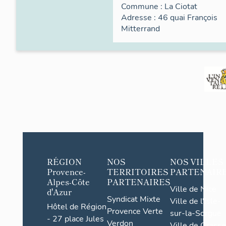
Commune :
La Ciotat
Adresse : 46
quai
François
Mitterrand
RÉGION
NOS
NOS VILLES
Provence-
TERRITOIRES
PARTENAIR
Alpes-Côte
PARTENAIRES
Ville de Nice
d'Azur
Syndicat Mixte
Ville de l'Isle-
Hôtel de Région
Provence Verte
sur-la-Sorgue
- 27 place Jules
Verdon
Ville de Grasse