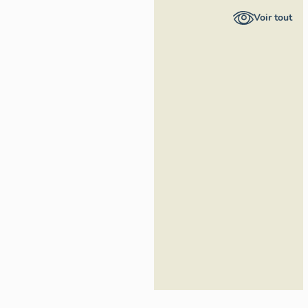
Provence-
Voir tout
Alpes-Côte
d'Azur -
Inventaire
général