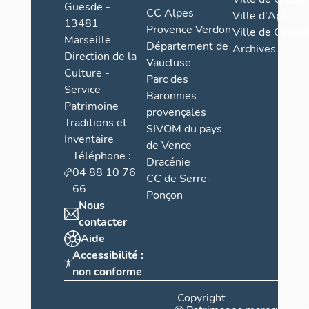
Guesde -
CC Alpes
Ville d'Apt
13481
Provence Verdon
Ville de Cannes
Marseille
Département de
Archives
Direction de la
Vaucluse
Culture -
Parc des
Service
Baronnies
Patrimoine
provençales
Traditions et
SIVOM du pays
Inventaire
de Vence
Téléphone :
Dracénie
04 88 10 76
CC de Serre-
66
Ponçon
Nous
contacter
Aide
Accessibilité :
non conforme
Copyright