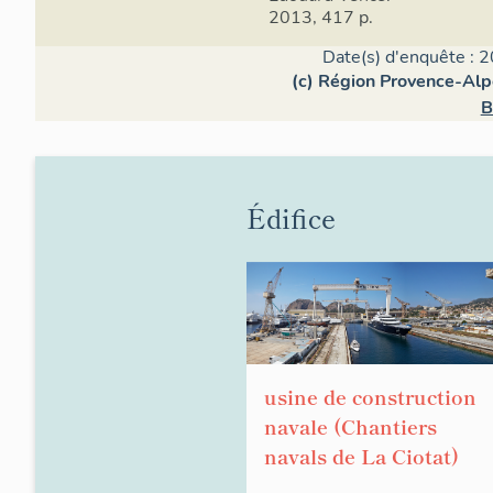
2013, 417 p.
Date(s) d'enquête : 2
(c) Région Provence-Alp
B
Édifice
usine de construction
navale (Chantiers
navals de La Ciotat)