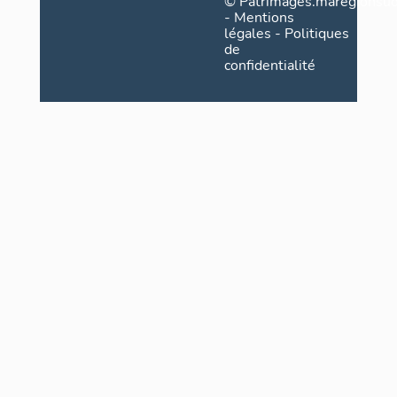
©
Patrimages.maregionsud
-
Mentions
légales
-
Politiques
de
confidentialité