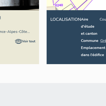
d
LOCALISATION
Aire
Cou
d'étude
ence-Alpes-Côte
et canton
ire général
Commune
Gré
Voir tout
Emplacement
dans l'édifice