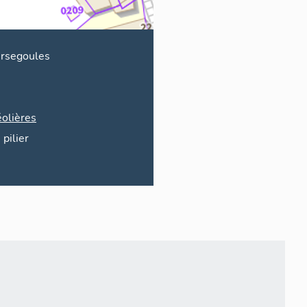
rsegoules
olières
pilier