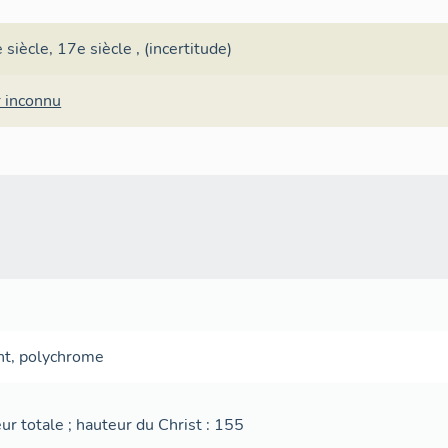
 siècle
,
17e siècle
, (incertitude)
r inconnu
nt
,
polychrome
ur totale ; hauteur du Christ : 155