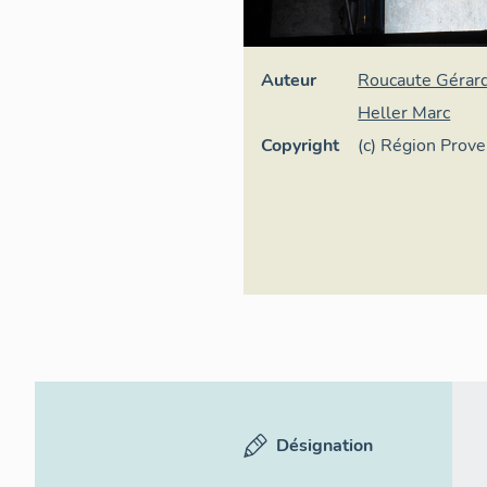
Auteur
Roucaute Gérar
Heller Marc
Copyright
(c) Région Prov
d'Azur - Inventa
Désignation