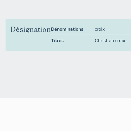
Désignation
Dénominations
croix
Titres
Christ en croix