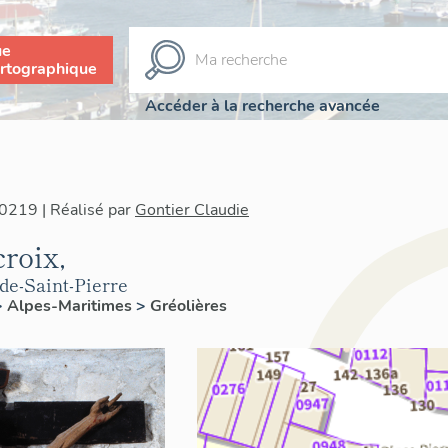
ue
rtographique
Accéder à la recherche avancée
0219 | Réalisé par
Gontier Claudie
croix,
de-Saint-Pierre
>
Alpes-Maritimes
>
Gréolières