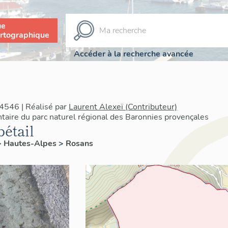
ue
rtographique
Accéder à la recherche avancée
4546 | Réalisé par
Laurent Alexeï (Contributeur)
ntaire du parc naturel régional des Baronnies provençales
bétail
>
Hautes-Alpes
>
Rosans