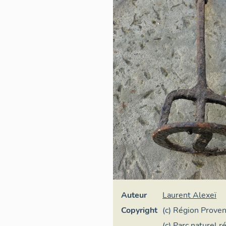
Auteur
Laurent Alexeï
Copyright
(c) Région Prove
d'Azur - Inventai
(c) Parc naturel r