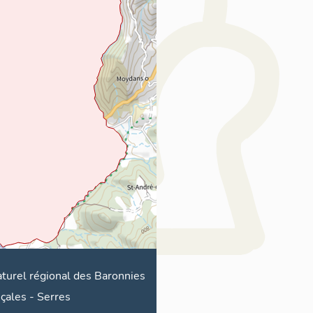
aturel régional des Baronnies
çales
-
Serres