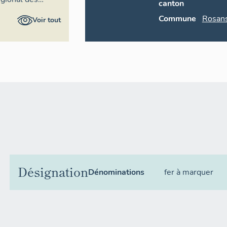
canton
çales
Commune
Rosan
Voir tout
Désignation
Dénominations
fer à marquer