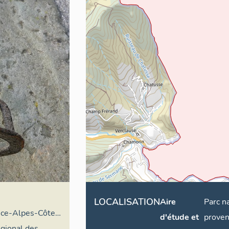
LOCALISATION
Aire
Parc n
nce-Alpes-Côte
d'étude et
proven
re général
égional des