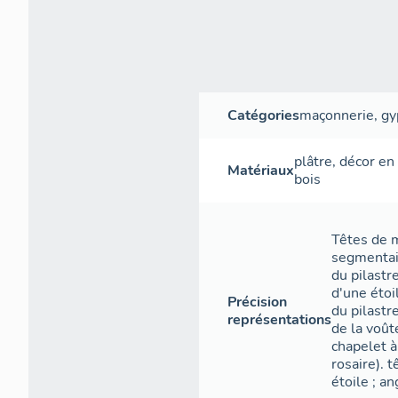
Catégories
maçonnerie
,
gy
plâtre
,
décor en 
Matériaux
bois
Têtes de m
segmentai
du pilastr
d'une étoi
Précision
du pilastr
représentations
de la voût
chapelet à
rosaire). t
étoile ; an