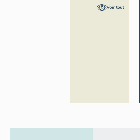
Provence-
Voir tout
Alpes-
Côte
d'Azur -
Inventaire
général