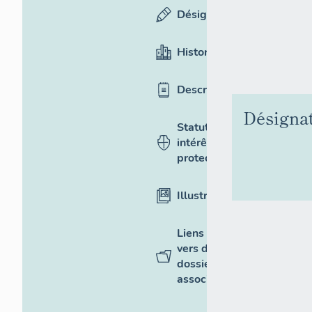
Désignation
Historique
Description
Désigna
Statut,
intérêt et
protection
Illustrations
Liens
vers des
dossiers
associés