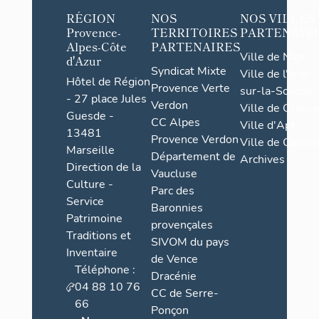
RÉGION
NOS
NOS VILLES
Provence-
TERRITOIRES
PARTENAIR
Alpes-Côte
PARTENAIRES
Ville de Nice
d'Azur
Syndicat Mixte
Ville de l'Isle-
Hôtel de Région
Provence Verte
sur-la-Sorgue
- 27 place Jules
Verdon
Ville de Grasse
Guesde -
CC Alpes
Ville d'Apt
13481
Provence Verdon
Ville de Cannes
Marseille
Département de
Archives
Direction de la
Vaucluse
Culture -
Parc des
Service
Baronnies
Patrimoine
provençales
Traditions et
SIVOM du pays
Inventaire
de Vence
Téléphone :
Dracénie
04 88 10 76
CC de Serre-
66
Ponçon