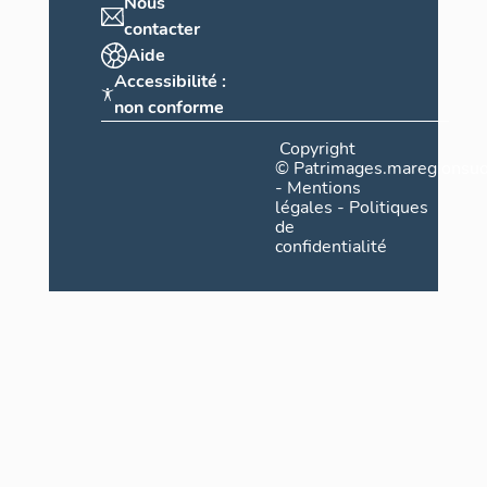
Nous
contacter
Aide
Accessibilité :
non conforme
Copyright
©
Patrimages.maregionsud
-
Mentions
légales
-
Politiques
de
confidentialité