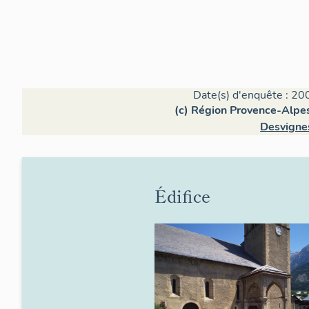
Date(s) d'enquête : 20
(c) Région Provence-Alpes
Desvigne
Édifice