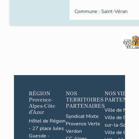
Commune :
Saint-Véran
RÉGION
NOS
NOS VILLES
Provence-
TERRITOIRES
PARTENAIR
Alpes-Côte
PARTENAIRES
Ville de Nice
d'Azur
Syndicat Mixte
Ville de l'Isle-
Hôtel de Région
Provence Verte
sur-la-Sorgue
- 27 place Jules
Verdon
Ville de Grasse
Guesde -
CC Alpes