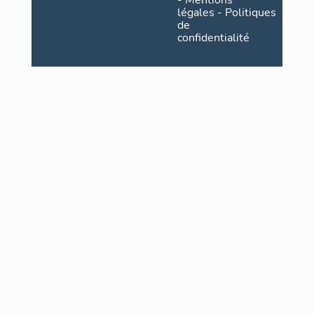
-
Mentions
légales
-
Politiques
de
confidentialité