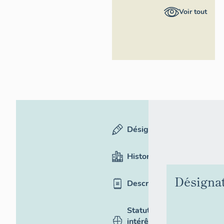
Provence-
Voir tout
Alpes-Côte
d'Azur -
Inventaire
général
Désignation
Historique
Désigna
Description
Statut,
intérêt et