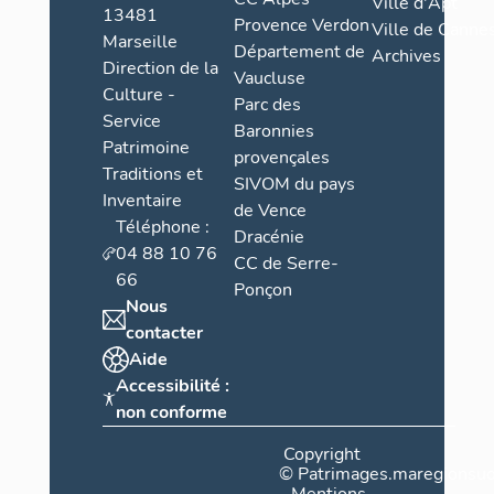
Ville d'Apt
13481
Provence Verdon
Ville de Cannes
Marseille
Département de
Archives
Direction de la
Vaucluse
Culture -
Parc des
Service
Baronnies
Patrimoine
provençales
Traditions et
SIVOM du pays
Inventaire
de Vence
Téléphone :
Dracénie
04 88 10 76
CC de Serre-
66
Ponçon
Nous
contacter
Aide
Accessibilité :
non conforme
Copyright
©
Patrimages.maregionsud