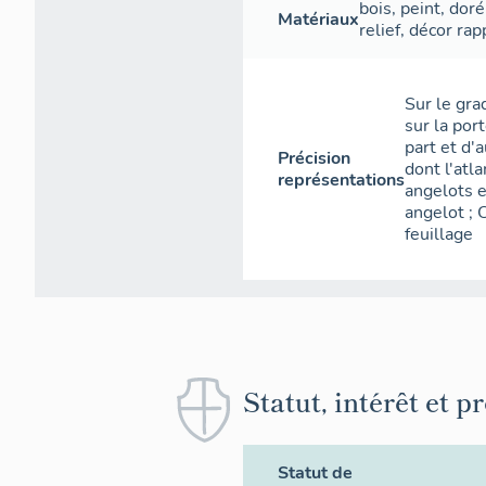
bois
,
peint
,
doré
Matériaux
relief
,
décor rap
Sur le grad
sur la por
part et d'
Précision
dont l'atla
représentations
angelots e
angelot ; C
feuillage
Statut, intérêt et p
Statut de