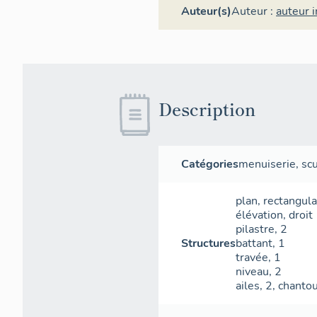
Auteur(s)
Auteur :
auteur 
Description
Catégories
menuiserie
,
sc
plan
,
rectangula
élévation
,
droit
pilastre
,
2
Structures
battant
,
1
travée
,
1
niveau
,
2
ailes
,
2
,
chanto