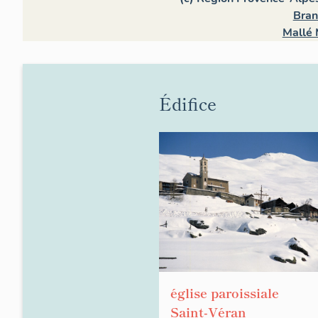
Bran
Mallé 
Édifice
église paroissiale
Saint-Véran