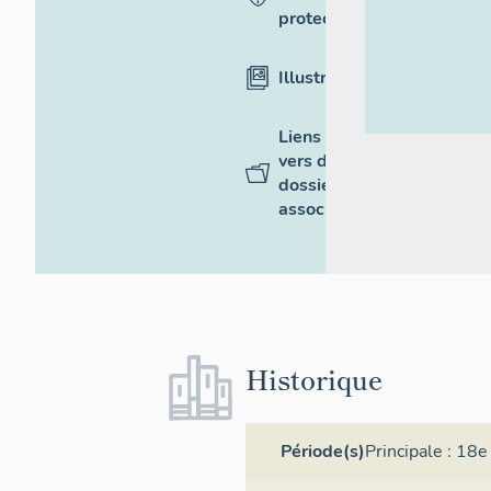
protection
Illustrations
Liens
vers des
dossiers
associés
Historique
Période(s)
Principale :
18e 