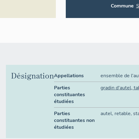
Commune
S
Désignation
Appellations
ensemble de l'au
Parties
gradin d'autel
,
ta
constituantes
étudiées
Parties
autel
,
retable
,
st
constituantes non
étudiées