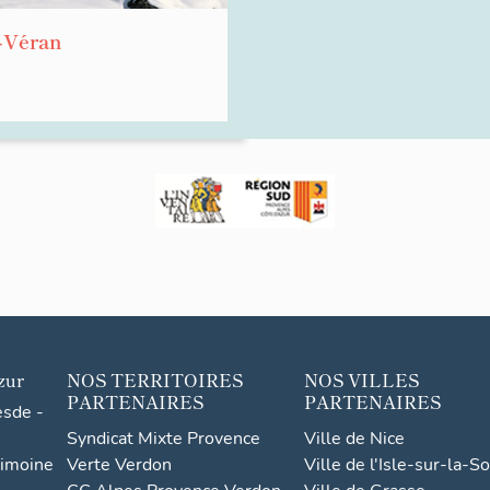
t-Véran
zur
NOS TERRITOIRES
NOS VILLES
PARTENAIRES
PARTENAIRES
esde -
Syndicat Mixte Provence
Ville de Nice
rimoine
Verte Verdon
Ville de l'Isle-sur-la-S