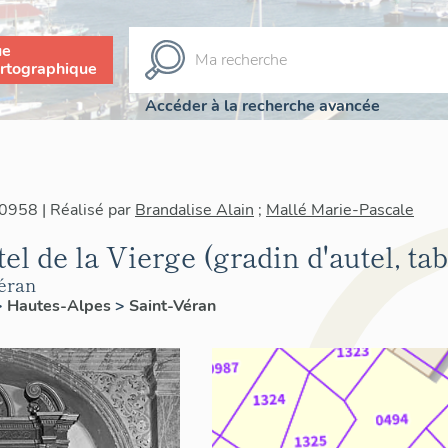
ue
rtographique
Accéder à la recherche avancée
0958 | Réalisé par
Brandalise Alain
;
Mallé Marie-Pascale
el de la Vierge (gradin d'autel, ta
Véran
>
Hautes-Alpes
>
Saint-Véran