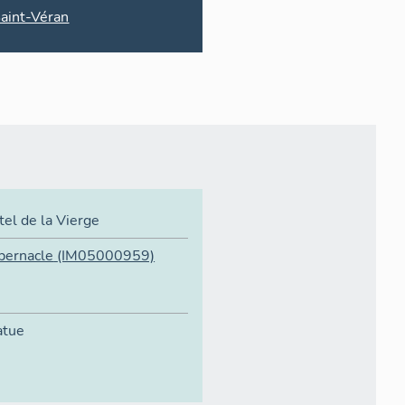
aint-Véran
tel de la Vierge
bernacle
(IM05000959)
atue