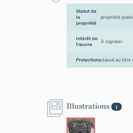
Statut de
la
propriété publ
propriété
Intérêt de
À signaler
l'œuvre
Protections
classé au titre
Illustrations
1