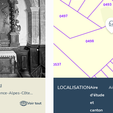
d
LOCALISATION
Aire
Ai
vence-Alpes-Côte
d'étude
ire général
et
Voir tout
canton