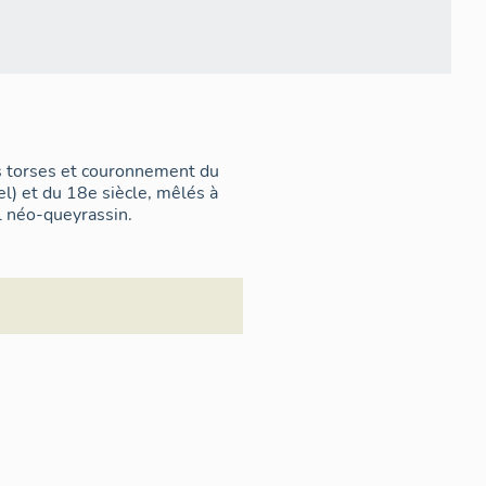
s torses et couronnement du
el) et du 18e siècle, mêlés à
l néo-queyrassin.