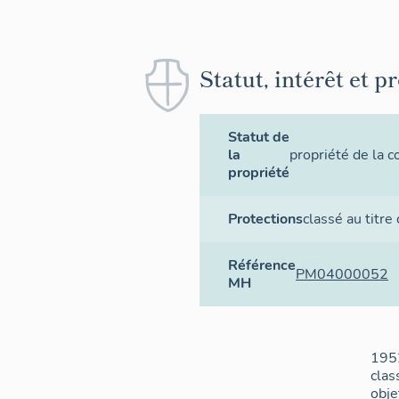
Statut, intérêt et p
Statut de
la
propriété de la
propriété
Protections
classé au titre
Référence
PM04000052
MH
195
clas
obje