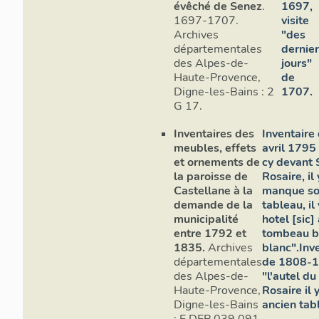
évêché de Senez
.
1697,
1697-1707.
visite
Archives
"des
départementales
dernie
des Alpes-de-
jours"
Haute-Provence,
de
Digne-les-Bains : 2
1707.
G 17.
Inventaires des
Inventaire
meubles, effets
avril 1795 
et ornements de
cy devant 
la paroisse de
Rosaire, il 
Castellane à la
manque s
demande de la
tableau, il
municipalité
hotel [sic]
entre 1792 et
tombeau b
1835.
Archives
blanc".Inv
départementales
de 1808-1
des Alpes-de-
"l'autel du
Haute-Provence,
Rosaire il 
Digne-les-Bains
ancien tab