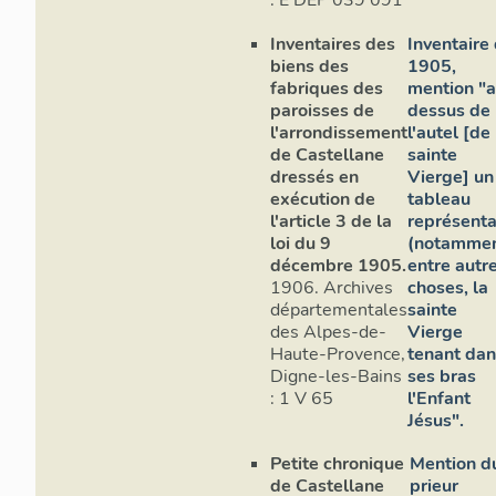
: E DEP 039 091
Inventaires des
Inventaire
biens des
1905,
fabriques des
mention "a
paroisses de
dessus de
l'arrondissement
l'autel [de 
de Castellane
sainte
dressés en
Vierge] un
exécution de
tableau
l'article 3 de la
représenta
loi du 9
(notamme
décembre 1905.
entre autr
1906. Archives
choses, la
départementales
sainte
des Alpes-de-
Vierge
Haute-Provence,
tenant dan
Digne-les-Bains
ses bras
: 1 V 65
l'Enfant
Jésus".
Petite chronique
Mention d
de Castellane
prieur