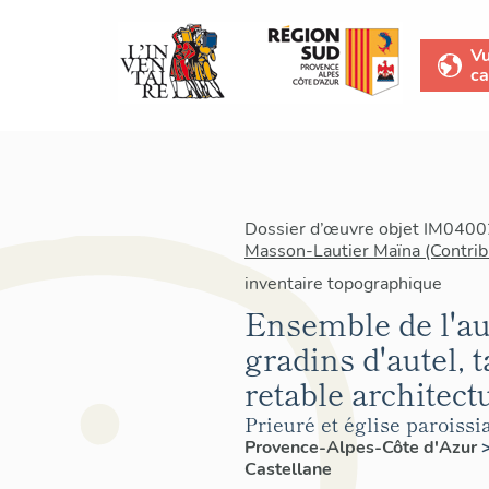
V
ca
Dossier d’œuvre objet IM04002
Masson-Lautier Maïna (Contrib
inventaire topographique
Ensemble de l'au
gradins d'autel, t
retable architectu
Prieuré et église paroissi
Provence-Alpes-Côte d'Azur
Castellane