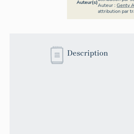
Auteur(s)
Auteur :
Genty 
attribution par t
Description