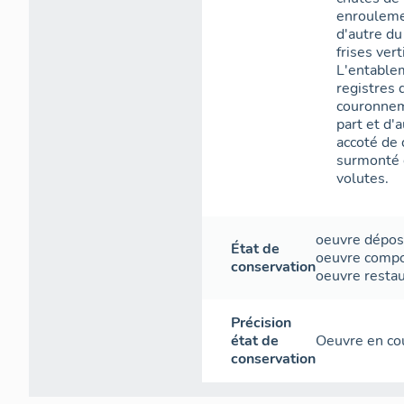
enrouleme
d'autre du
frises vert
L'entablem
registres 
couronnem
part et d'
accoté de 
surmonté 
volutes.
oeuvre dépo
État de
oeuvre compo
conservation
oeuvre resta
Précision
état de
Oeuvre en co
conservation