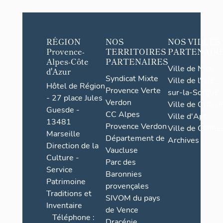
RÉGION
NOS
NOS VILLES
Provence-
TERRITOIRES
PARTENAIR
Alpes-Côte
PARTENAIRES
Ville de Nice
d'Azur
Syndicat Mixte
Ville de l'Isle-
Hôtel de Région
Provence Verte
sur-la-Sorgue
- 27 place Jules
Verdon
Ville de Grasse
Guesde -
CC Alpes
Ville d'Apt
13481
Provence Verdon
Ville de Cannes
Marseille
Département de
Archives
Direction de la
Vaucluse
Culture -
Parc des
Service
Baronnies
Patrimoine
provençales
Traditions et
SIVOM du pays
Inventaire
de Vence
Téléphone :
Dracénie