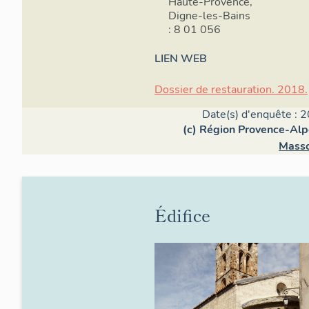
Haute-Provence,
Digne-les-Bains
: 8 01 056
LIEN WEB
Dossier de restauration. 2018.
Date(s) d'enquête : 2
(c) Région Provence-Alp
Masso
Édifice