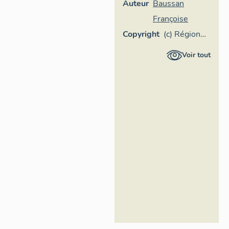
Auteur
Baussan
Françoise
Copyright
(c) Région
Provence-
Voir tout
Alpes-Côte
d'Azur -
Inventaire
général