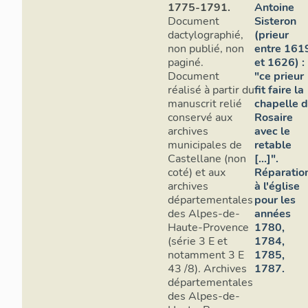
1775-1791.
Antoine
Document
Sisteron
dactylographié,
(prieur
non publié, non
entre 161
paginé.
et 1626) :
Document
"ce prieur
réalisé à partir du
fit faire la
manuscrit relié
chapelle 
conservé aux
Rosaire
archives
avec le
municipales de
retable
Castellane (non
[...]".
coté) et aux
Réparatio
archives
à l'église
départementales
pour les
des Alpes-de-
années
Haute-Provence
1780,
(série 3 E et
1784,
notamment 3 E
1785,
43 /8). Archives
1787.
départementales
des Alpes-de-