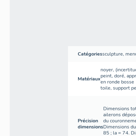
Catégories
sculpture
,
menu
noyer
, (incertit
peint
,
doré
,
appr
Matériaux
en ronde bosse
toile
,
support
pe
Dimensions tot
ailerons dépos
Précision
du couronnemen
dimensions
Dimensions du 
85 ; la = 74. 