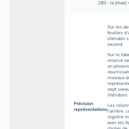
280 ; la (max) 
Sur les de
feuilles d
chérubin s
second.
Sur le tab
réserve se
un phoenix
nourrissan
rinceaux d
représenté
sept sceau
chérubins 
Précision
Les colonn
représentations
l'arrière,
registre in
avec les f
chutes de 