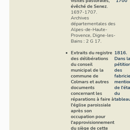
visites pastorales,
1700
évêché de Senez
.
1697-1707.
Archives
départementales des
Alpes-de-Haute-
Provence, Digne-les-
Bains : 2 G 17.
Extraits du registre
1816.
des délibérations
Dans l
du conseil
pétitio
municipal de la
des
commune de
fabrici
Colmars et autres
mentio
documents
de l'ét
concernant les
du
réparations à faire à
tableau
l'église paroissiale
après son
occupation pour
l'approvisionnement
du siège de cette