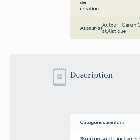
de
création
Auteur :
Garcin G
Auteur(s)
stylistique
Description
Catégories
peinture
Structures
rectangulaire ve