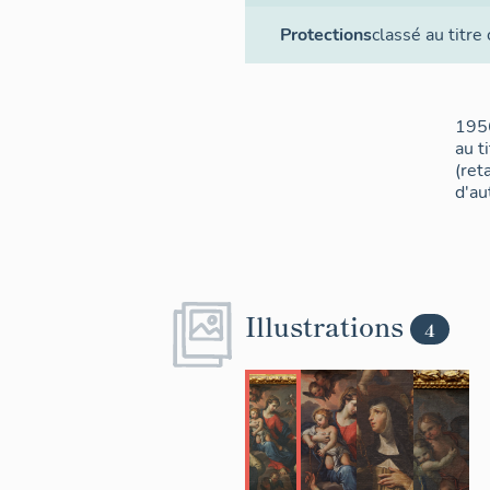
Protections
classé au titre
1956
au t
(ret
d'au
Illustrations
4