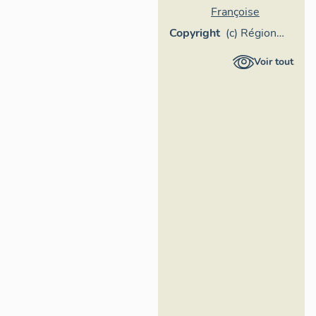
Françoise
Copyright
(c) Région
Provence-
Voir tout
Alpes-Côte
d'Azur -
Inventaire
général