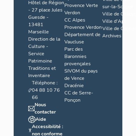
Hôtel de Région
Provence Verte
sur-la-Sorgue
- 27 place Jules
Verdon
Ville de Grasse
Guesde -
CC Alpes
Ville d'Apt
13481
Provence Verdon
Ville de Cannes
Marseille
Département de
Archives
Direction de la
Vaucluse
Culture -
Parc des
Service
Baronnies
Patrimoine
provençales
Traditions et
SIVOM du pays
Inventaire
de Vence
Téléphone :
Dracénie
04 88 10 76
CC de Serre-
66
Ponçon
Nous
contacter
Aide
Accessibilité :
non conforme