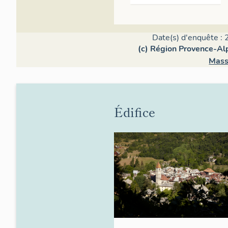
Date(s) d'enquête : 
(c) Région Provence-Alp
Mass
Édifice