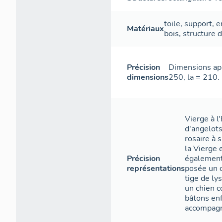
toile
,
support
,
e
Matériaux
bois
,
structure
d
Précision
Dimensions app
dimensions
250, la = 210.
Vierge à l
d'angelots
rosaire à 
la Vierge 
Précision
également 
représentations
posée un c
tige de ly
un chien 
bâtons en
accompagn