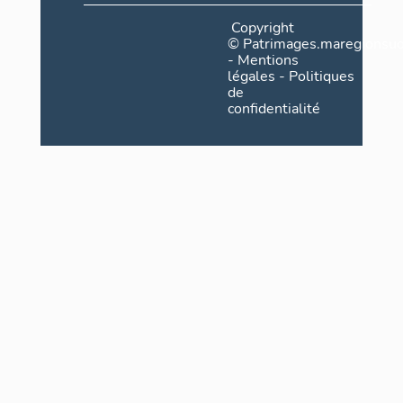
Copyright
©
Patrimages.maregionsud
-
Mentions
légales
-
Politiques
de
confidentialité