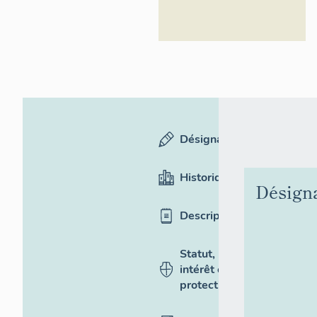
Désignation
Historique
Désign
Description
Statut,
intérêt et
protection