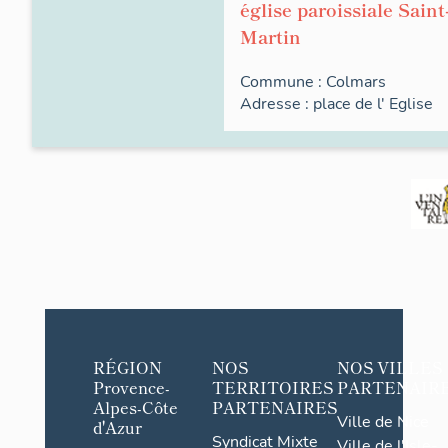
église paroissiale Saint
Martin
Commune :
Colmars
Adresse :
place de l'
Eglise
RÉGION
NOS
NOS VILLES
Provence-
TERRITOIRES
PARTENAIR
Alpes-Côte
PARTENAIRES
Ville de Nice
d'Azur
Syndicat Mixte
Ville de l'Isle-