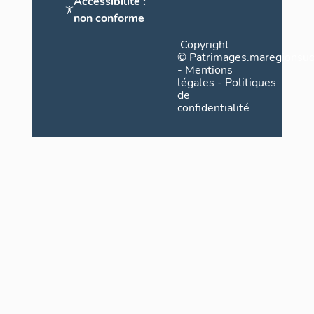
Accessibilité :
non conforme
Copyright
©
Patrimages.maregionsud
-
Mentions
légales
-
Politiques
de
confidentialité