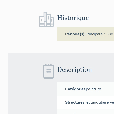
Historique
Période(s)
Principale :
18e 
Description
Catégories
peinture
Structures
rectangulaire ve