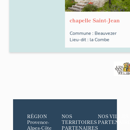
chapelle Saint-Jean
Commune :
Beauvezer
Lieu-dit :
la
Combe
RÉGION
NOS
NOS VILLES
Provence-
TERRITOIRES
PARTENAIR
Alpes-Côte
PARTENAIRES