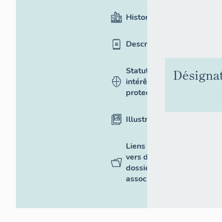
Historique
Description
Statut,
Désigna
intérêt et
protection
Illustrations
Liens
vers des
dossiers
associés