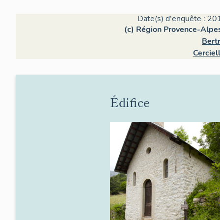
Date(s) d'enquête : 20
(c) Région Provence-Alpes
Bert
Cerciel
Édifice