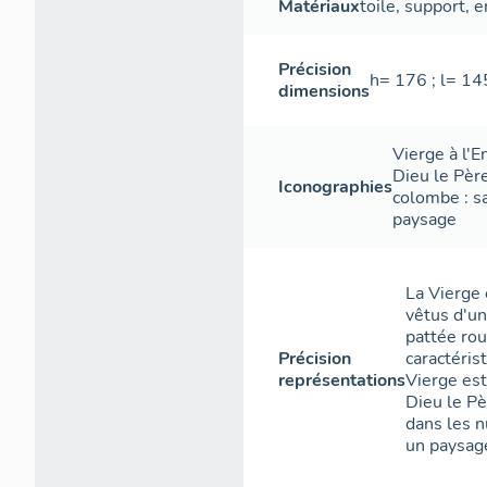
Matériaux
toile
,
support
,
e
Précision
h= 176 ; l= 14
dimensions
Vierge à l'E
Dieu le Pèr
Iconographies
colombe : sa
paysage
La Vierge 
vêtus d'un
pattée rou
Précision
caractérist
représentations
Vierge est
Dieu le Pè
dans les n
un paysage