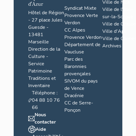
Ville de Nice
d'Azur
Syndicat Mixte
Ville de l'Isle-
Hôtel de Région
Provence Verte
sur-la-Sorgue
- 27 place Jules
Verdon
Ville de Grasse
Guesde -
CC Alpes
Ville d'Apt
13481
Provence Verdon
Ville de Cannes
Marseille
Département de
Archives
Direction de la
Vaucluse
Culture -
Parc des
Service
Baronnies
Patrimoine
provençales
Traditions et
SIVOM du pays
Inventaire
de Vence
Téléphone :
Dracénie
04 88 10 76
CC de Serre-
66
Ponçon
Nous
contacter
Aide