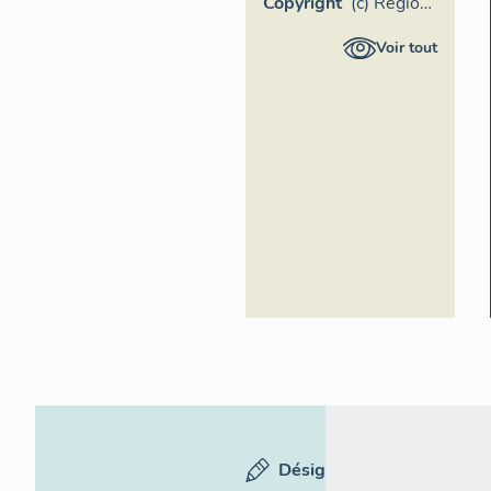
Copyright
(c) Région
Provence-
Voir tout
Alpes-
Côte
d'Azur -
Inventaire
général
Désignation