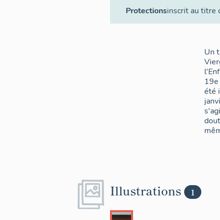
Protections
inscrit au titre
Un t
Vier
l'En
19e 
été 
janv
s'ag
dout
mêm
Illustrations
1