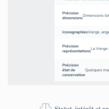
Précision
Dimensions tota
dimensions
Iconographies
Vierge, ange
Précision
La Vierge 
représentations
Précision
état de
Quelques man
conservation
Statut, intérêt et p