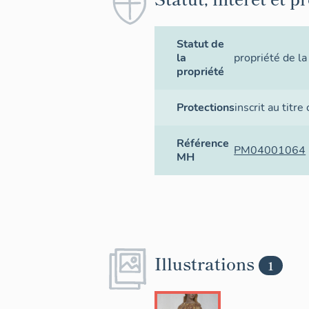
Statut de
la
propriété de 
propriété
Protections
inscrit au titre
Référence
PM04001064
MH
Illustrations
1