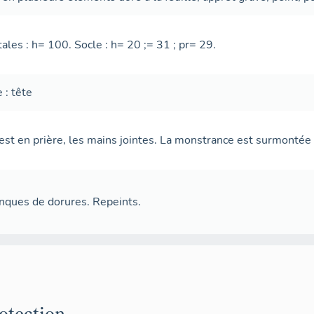
les : h= 100. Socle : h= 20 ;= 31 ; pr= 29.
 : tête
est en prière, les mains jointes. La monstrance est surmontée 
ques de dorures. Repeints.
rotection