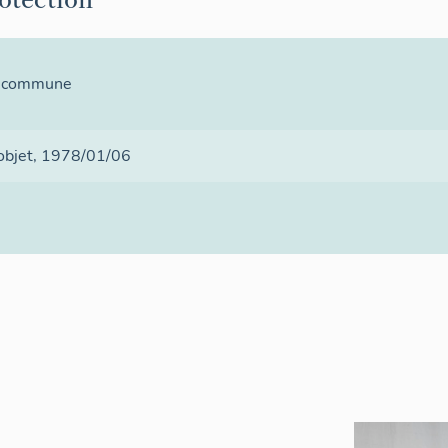
la commune
 objet
, 1978/01/06