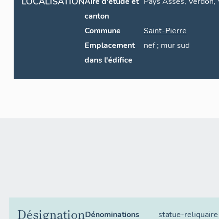
LOCALISATION
Aire d'étude et
Pays Asses, Verdon, V
canton
Commune
Saint-Pierre
Emplacement
nef ; mur sud
dans l'édifice
Désignation
Dénominations
statue-reliquaire