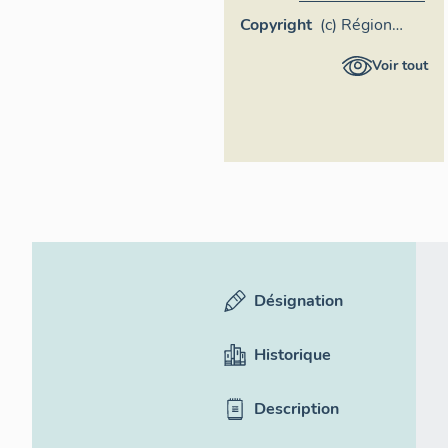
Copyright
(c) Région
Provence-
Voir tout
Alpes-Côte
d'Azur -
Inventaire
général
Désignation
Historique
Description