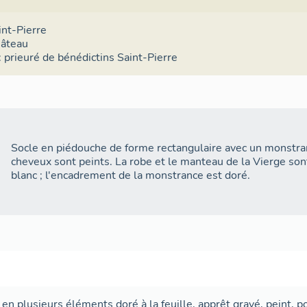
int-Pierre
hâteau
 : prieuré de bénédictins Saint-Pierre
Socle en piédouche de forme rectangulaire avec un monstran
cheveux sont peints. La robe et le manteau de la Vierge sont
blanc ; l'encadrement de la monstrance est doré.
,
en plusieurs éléments
doré à la feuille
,
apprêt gravé
,
peint
,
p