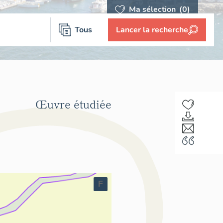
Ma sélection
(0)
Tous
Lancer la recherche
Œuvre étudiée
F