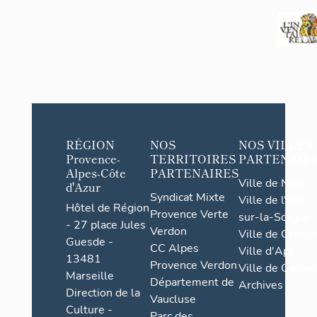
RÉGION
NOS
NOS VILLES
Provence-
TERRITOIRES
PARTENAIR
Alpes-Côte
PARTENAIRES
Ville de Nice
d'Azur
Syndicat Mixte
Ville de l'Isle-
Hôtel de Région
Provence Verte
sur-la-Sorgue
- 27 place Jules
Verdon
Ville de Grasse
Guesde -
CC Alpes
Ville d'Apt
13481
Provence Verdon
Ville de Cannes
Marseille
Département de
Archives
Direction de la
Vaucluse
Culture -
Parc des