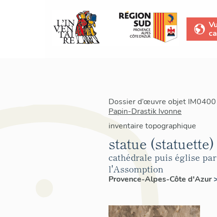
V
ca
Dossier d’œuvre objet IM04001
Papin-Drastik Ivonne
inventaire topographique
statue (statuette)
cathédrale puis église pa
l'Assomption
Provence-Alpes-Côte d'Azur