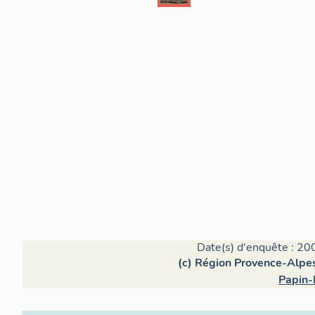
Date(s) d'enquête : 20
(c) Région Provence-Alpes
Papin-