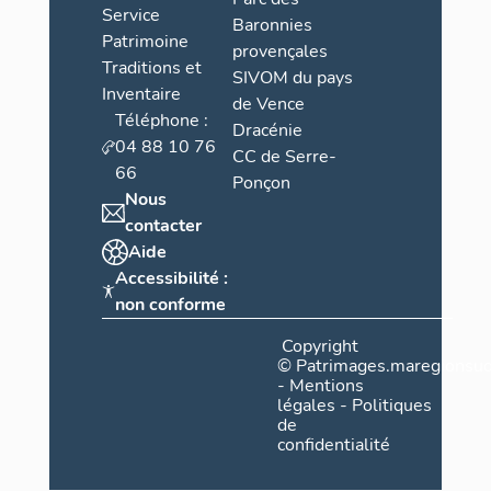
Service
Baronnies
Patrimoine
provençales
Traditions et
SIVOM du pays
Inventaire
de Vence
Téléphone :
Dracénie
04 88 10 76
CC de Serre-
66
Ponçon
Nous
contacter
Aide
Accessibilité :
non conforme
Copyright
©
Patrimages.maregionsud
-
Mentions
légales
-
Politiques
de
confidentialité