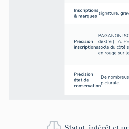
Inscriptions
signature
,
gra
& marques
PAGANONI SCUL
Précision
dextre ) ; A. 
inscriptions
socle du côté 
en rouge sur le
Précision
De nombreuse
état de
picturale.
conservation
Statut, intérêt et p