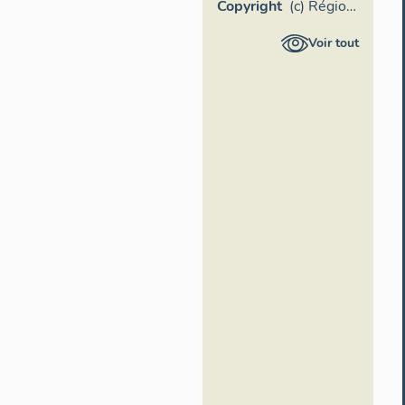
Copyright
(c) Région
Provence-
Voir tout
Alpes-
Côte
d'Azur -
Inventaire
général