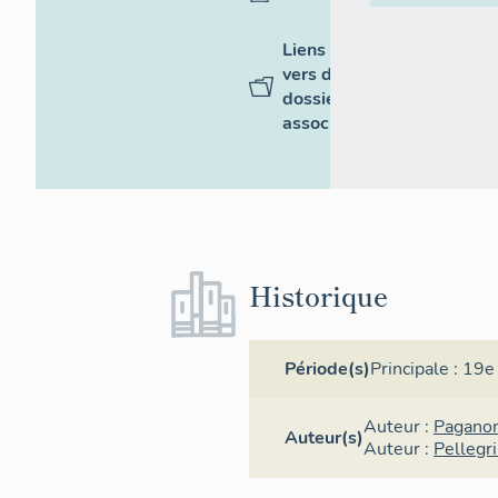
Liens
vers des
dossiers
associés
Historique
Période(s)
Principale :
19e 
Auteur :
Paganon
Auteur(s)
Auteur :
Pellegri