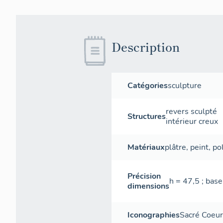
Description
Catégories
sculpture
revers sculpté
Structures
intérieur creux
Matériaux
plâtre
,
peint
,
po
Précision
h = 47,5 ; base 
dimensions
Iconographies
Sacré Coeur