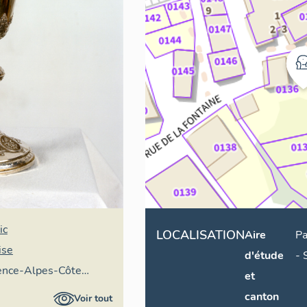
ic
LOCALISATION
Aire
Pa
ise
d'étude
-
vence-Alpes-Côte
et
ire général
canton
Voir tout