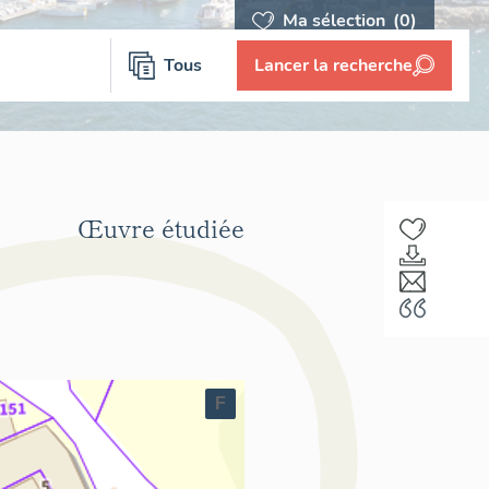
Ma sélection
(0)
Tous
Lancer la recherche
Œuvre étudiée
F