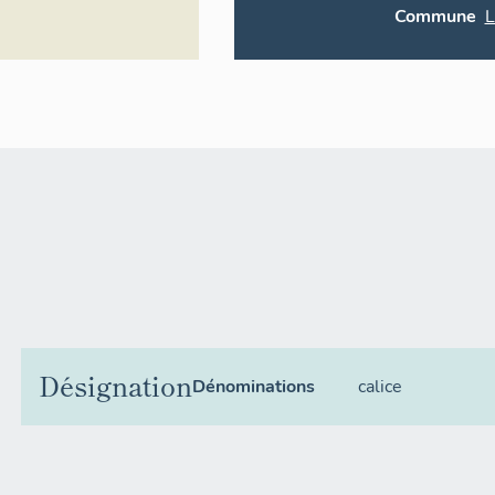
Commune
L
Désignation
Dénominations
calice