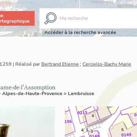
ue
rtographique
Accéder à la recherche avancée
1259 | Réalisé par
Bertrand Etienne
;
Cerciello-Bachy Marie
-Dame-de-l'Assomption
>
Alpes-de-Haute-Provence
>
Lambruisse