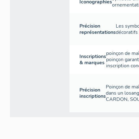
Iconographies
ornementat
Précision
Les symbol
représentations
décoratifs
poinçon de ma
Inscriptions
poinçon garant
& marques
inscription con
Poinçon de maît
Précision
dans un losange
inscriptions
CARDON, SOUV