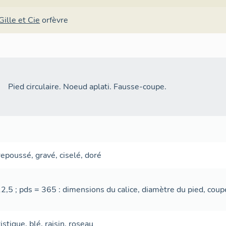
Gille et Cie
orfèvre
Pied circulaire. Noeud aplati. Fausse-coupe.
repoussé
,
gravé
,
ciselé
,
doré
12,5 ; pds = 365 : dimensions du calice, diamètre du pied, coupe
istique
,
blé
,
raisin
,
roseau