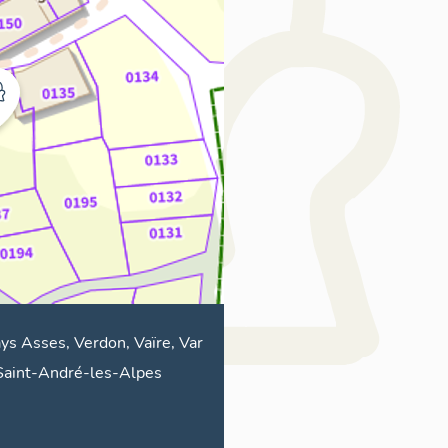
ys Asses, Verdon, Vaïre, Var
Saint-André-les-Alpes