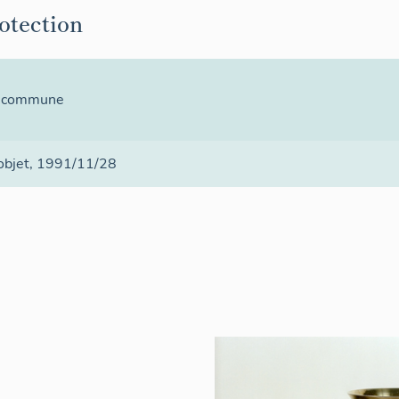
rotection
la commune
 objet
, 1991/11/28