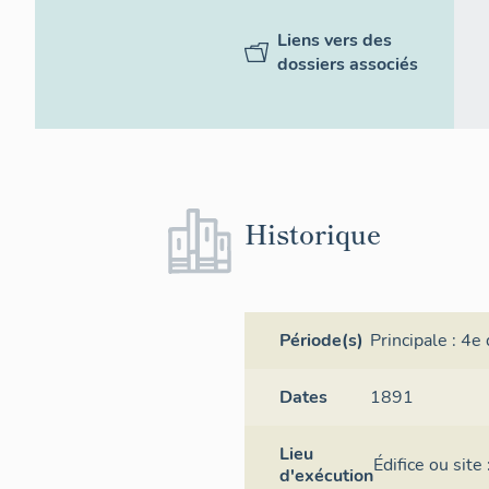
Liens vers des
dossiers associés
Historique
Période(s)
Principale :
4e 
Dates
1891
Lieu
Édifice ou sit
d'exécution