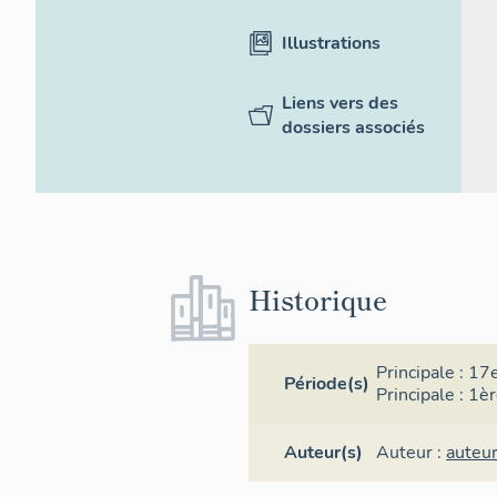
Illustrations
Liens vers des
dossiers associés
Historique
Principale :
17e
Période(s)
Principale :
1èr
Auteur(s)
Auteur :
auteu