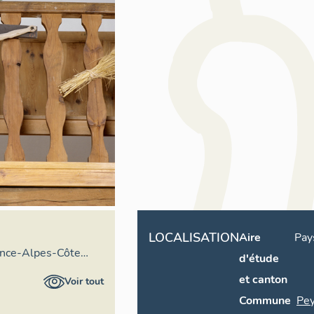
LOCALISATION
Aire
Pay
ence-Alpes-Côte
d'étude
ire général
et canton
Voir tout
Commune
Pey