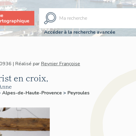
ue
rtographique
Accéder à la recherche avancée
0936 | Réalisé par
Reynier Françoise
rist en croix,
-Anne
>
Alpes-de-Haute-Provence
>
Peyroules