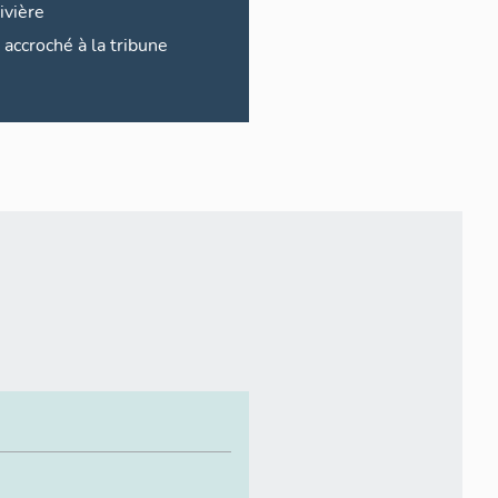
ivière
accroché à la tribune