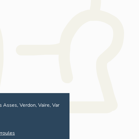
s Asses, Verdon, Vaïre, Var
roules