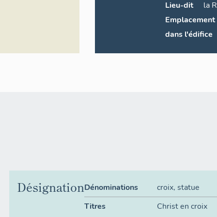
Lieu-dit
la
R
Emplacement
dans l'édifice
Désignation
Dénominations
croix
,
statue
Titres
Christ en croix