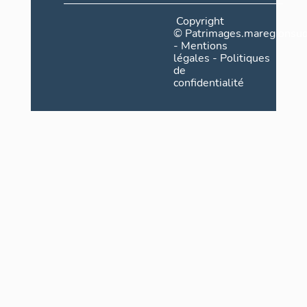
Copyright
©
Patrimages.maregionsud
-
Mentions
légales
-
Politiques
de
confidentialité