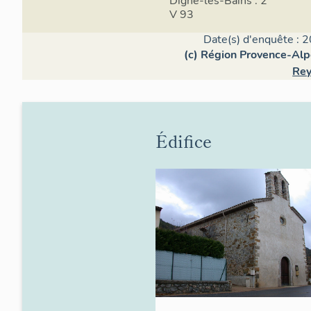
Digne-les-Bains : 2
V 93
Date(s) d'enquête : 2
(c) Région Provence-Alp
Rey
Édifice