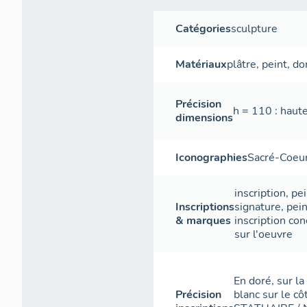
Catégories
sculpture
Matériaux
plâtre
,
peint
,
do
Précision
h = 110 : haut
dimensions
Iconographies
Sacré-Coeur
inscription
,
pei
Inscriptions
signature
,
pei
& marques
inscription con
sur l'oeuvre
En doré, sur l
Précision
blanc sur le c