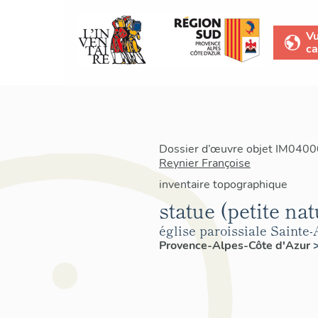
V
ca
Dossier d’œuvre objet IM04000
Reynier Françoise
inventaire topographique
statue (petite na
église paroissiale Sainte
Provence-Alpes-Côte d'Azur