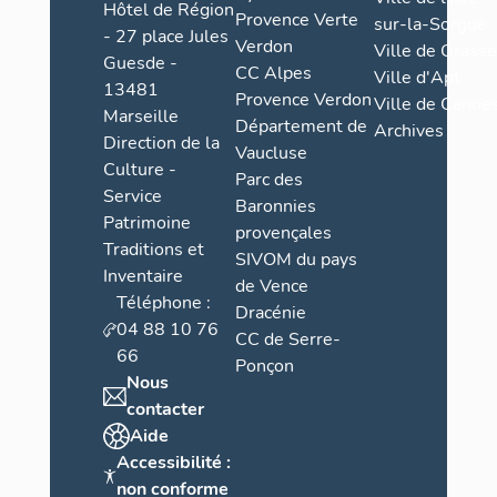
Hôtel de Région
Provence Verte
sur-la-Sorgue
- 27 place Jules
Verdon
Ville de Grasse
Guesde -
CC Alpes
Ville d'Apt
13481
Provence Verdon
Ville de Cannes
Marseille
Département de
Archives
Direction de la
Vaucluse
Culture -
Parc des
Service
Baronnies
Patrimoine
provençales
Traditions et
SIVOM du pays
Inventaire
de Vence
Téléphone :
Dracénie
04 88 10 76
CC de Serre-
66
Ponçon
Nous
contacter
Aide
Accessibilité :
non conforme