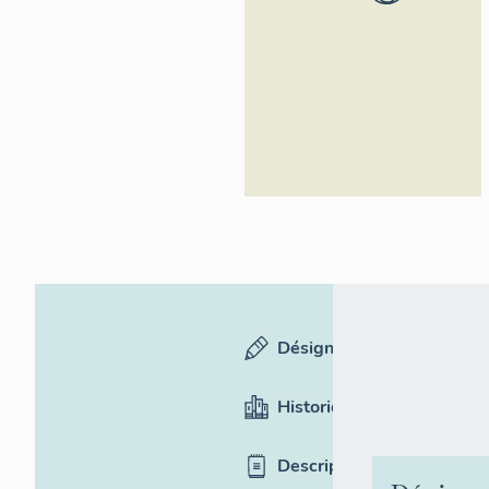
Alpes-Côte
d'Azur -
Inventaire
général
Désignation
Historique
Description