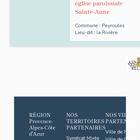
église paroissiale
Sainte-Anne
Commune :
Peyroules
Lieu-dit :
la
Rivière
RÉGION
NOS
NOS VILLES
Provence-
TERRITOIRES
PARTENAIR
Alpes-Côte
PARTENAIRES
Ville de Nice
d'Azur
Syndicat Mixte
Ville de l'Isle-