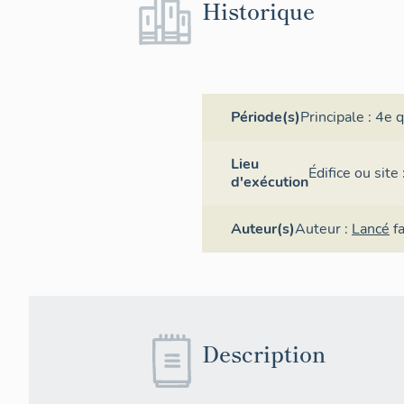
Historique
Période(s)
Principale :
4e q
Lieu
Édifice ou sit
d'exécution
Auteur(s)
Auteur :
Lancé
f
Description