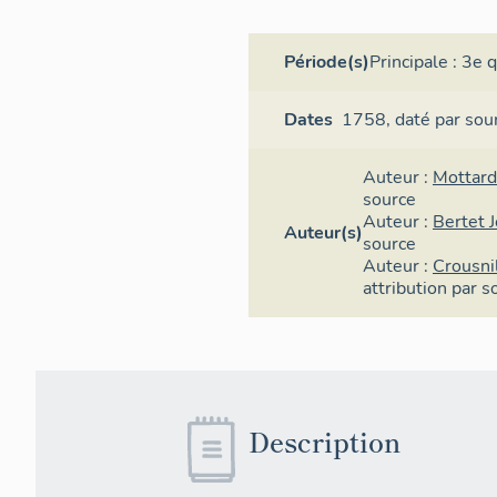
Cet édifice 
d'arêtes dou
Période(s)
Principale :
3e q
Une cornich
nef et du ch
Dates
1758,
daté par sou
les doublea
Élévation
Auteur :
Mottard
source
a)- Intérieu
Auteur :
Bertet 
Auteur(s)
source
La nef s'élè
Auteur :
Crousni
attribution par s
- premier ni
plein-cintre
une agrafe s
- deuxième 
fenêtres en 
dans chaque
Description
(B), à verre blanc et bordure jaune et
verte au nor