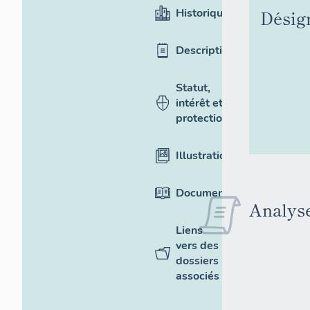
Historique
Désig
Description
Statut,
intérêt et
protection
Illustrations
Documentation
Analyse
Liens
vers des
dossiers
associés