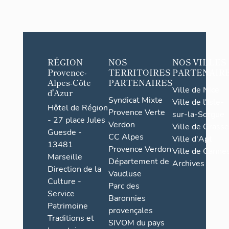
RÉGION
NOS
NOS VILLES
Provence-
TERRITOIRES
PARTENAIR
Alpes-Côte
PARTENAIRES
Ville de Nice
d'Azur
Syndicat Mixte
Ville de l'Isle-
Chap
Hôtel de Région
Provence Verte
sur-la-Sorgue
- 27 place Jules
Verdon
Ville de Grasse
Guesde -
CC Alpes
Ville d'Apt
13481
Provence Verdon
Ville de Cannes
Marseille
Département de
Archives
Direction de la
Vaucluse
Culture -
Parc des
Service
Baronnies
Patrimoine
provençales
Traditions et
SIVOM du pays