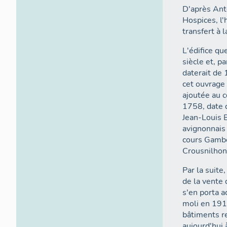
D'après Ant
Hospices, l'
transfert à 
L'édifice qu
siècle et, p
daterait de 
cet ouvrage 
ajoutée au 
1758, date d
Jean-Louis B
avignonnais 
cours Gambet
Par la suite
de la vente 
s'en porta a
moli en 191
bâtiments re
aujourd'hui à