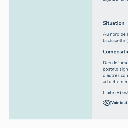
Situation
Au nord de l'
la chapelle (
Compositi
Des documen
postale sign
d'autres cons
actuellement
L'aile (B) es
bâtiment (C
Voir tout
appartenant 
La suite de 
chapelle, d'