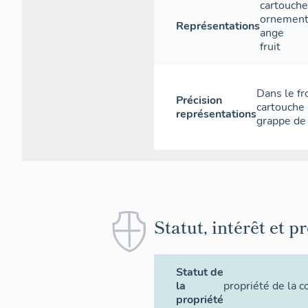
cartouche
ornement
Couverture
Représentations
ange
fruit
Charpente de
sur une toit
mur nord-est
Dans le fr
des combles
Précision
cartouche 
appartenant
représentations
grappe de 
la cloche.
Distribution
Le sol est f
chœur, surél
basse en fe
féminin tena
Statut, intérêt et p
pieds un dr
Il n'y a plu
Statut de
et les éléme
la
propriété de la
propriété