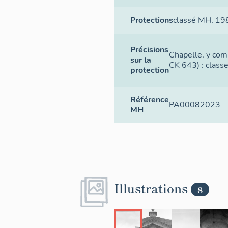
Protections
classé MH
, 19
Précisions
Chapelle, y compr
sur la
CK 643) : class
protection
Référence
PA00082023
MH
Matériaux
Illustrations
8
- Façade de 
balus­trade 
l'intérieur, 