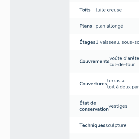
b)- Extérieu
Toits
tuile creuse
- Élévation 
monumentale 
Plans
plan allongé
triangulair
croix et de 
Étages
1 vaisseau
,
sous-so
feuillages o
porte possèd
voûte d'arêt
menuiserie s
Couvrements
cul-de-four
enroulé acc
La décorati
terrasse
Couvertures
dans la part
toit à deux pa
agrafes sur 
cartouche m
État de
fruits, dans 
vestiges
conservation
- Élévation 
génoise est 
Techniques
sculpture
oculi ronds 