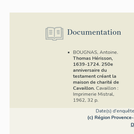
Élévations 
B. Façade pr
rap­port à la
comprenant 
Documentation
menuiserie 
BOUGNAS, Antoine.
Une table en
Thomas Hérisson,
l'inscriptio
1639-1724. 250e
anniversaire du
Cette façade
testament créant la
maison de charité de
C. Élévation
Cavaillon.
Cavaillon :
niveaux et 
Imprimerie Mistral,
1962, 32 p.
Couverture
Date(s) d'enquête
Charpente de bois à poutres de se
(c) Région Provence-
(B2), suppor
D
mécaniques