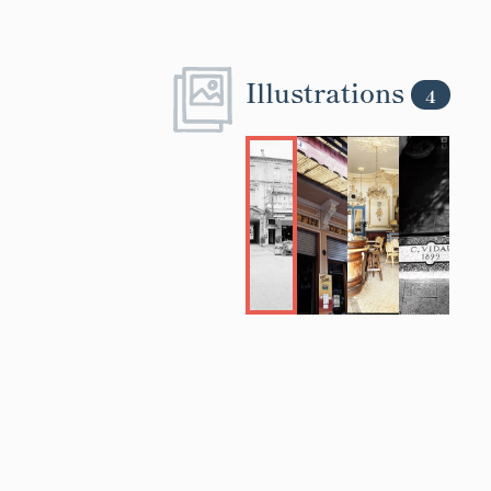
Au nord de la sa
étage est réserv
Illustrations
4
Ce café unique 
par sa profusion
guirlandes de 
empâtées par la
certainement le
nombreux cafés 