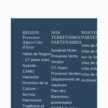
tableau
x
RÉGION
NOS
NOS VILLES
Provence-
TERRITOIRES
PARTENAIR
Alpes-Côte
PARTENAIRES
Ville de Nice
d'Azur
Syndicat Mixte
Ville de l'Isle-
Hôtel de Région
Provence Verte
sur-la-Sorgue
- 27 place Jules
Verdon
Ville de Grasse
Guesde -
CC Alpes
Ville d'Apt
13481
Provence Verdon
Ville de Cannes
Marseille
Département de
Archives
Direction de la
Vaucluse
Culture -
Parc des
Service
Baronnies
Patrimoine
provençales
Traditions et