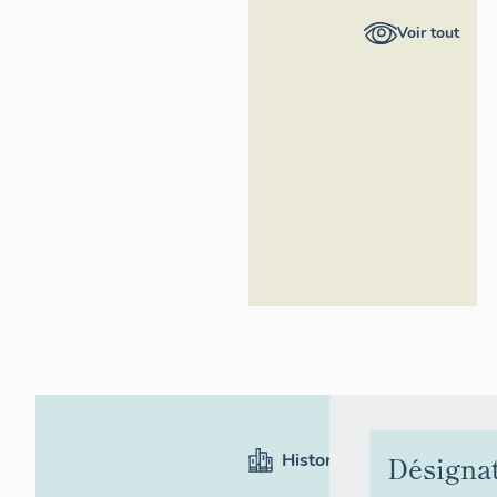
Provence-
Voir tout
Alpes-Côte
d'Azur -
Inventaire
général
Historique
Désigna