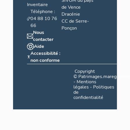
SIVOM du pays
Inventaire
de Vence
Téléphone :
Dracénie
04 88 10 76
CC de Serre-
66
Ponçon
Nous
contacter
Aide
Accessibilité :
non conforme
Copyright
©
Patrimages.maregionsud
-
Mentions
légales
-
Politiques
de
confidentialité