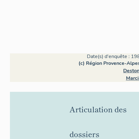
la seconde guer
cavaillonnais év
Siècle" est non 
(aucun autre déc
également en ta
du passage cont
la rue Liffran.
Date(s) d'enquête : 19
(c) Région Provence-Alpes
Desto
Marci
Articulation des
dossiers