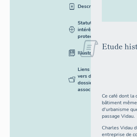
Description
Statut,
intérêt et
protection
Etude hist
Illustrations
Liens
vers des
dossiers
associés
Ce café dont la 
bâtiment même (
d'urbanisme que
passage Vidau.
Charles Vidau di
entreprise de co